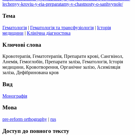
lechenyy-kroviu-y-eia-preparatamy-v-chastnosty-o-sanhvynole/
Тема
Гематологія
|
Гематологія та трансфузіологія
|
Історія
медицини
|
Клінічна діагностика
Ключові слова
Кровотерапія, Гематотерапія, Препарати крові, Сангвінол,
Анемія, Гемоглобін, Препарати заліза, Гематологія, Історія
медицини, Кровотворення, Органічне залізо, Асиміляція
заліза, Дефібринована кров
Вид
Монографія
Мова
pre-reform orthography
|
rus
Доступ до повного тексту