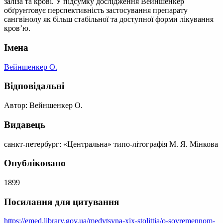
заліза та крові. У підсумку дослідження Вейншенкер
обґрунтовує перспективність застосування препарату
сангвінолу як більш стабільної та доступної форми лікування
кров’ю.
Імена
Вейншенкер О.
Відповідальні
Автор: Вейншенкер О.
Видавець
санкт-петербург: «Центральна» типо-літографія М. Я. Мінкова
Опубліковано
1899
Посилання для цитування
https://emed.library.gov.ua/medytsyna-xix-stolittia/o-sovremennom-