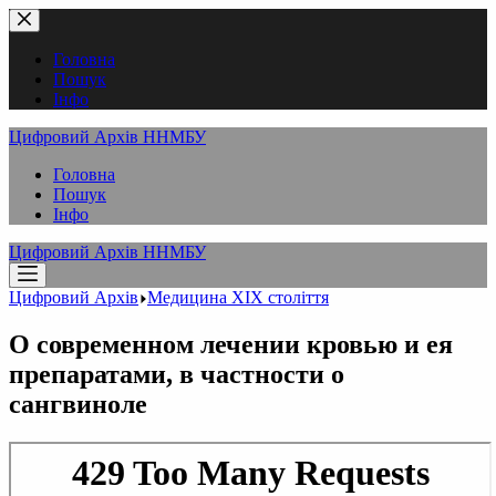
Перейти
до
вмісту
Головна
Пошук
Інфо
Цифровий Архів ННМБУ
Головна
Пошук
Інфо
Цифровий Архів ННМБУ
Цифровий Архів
Медицина XІX століття
О современном лечении кровью и ея
препаратами, в частности о
сангвиноле