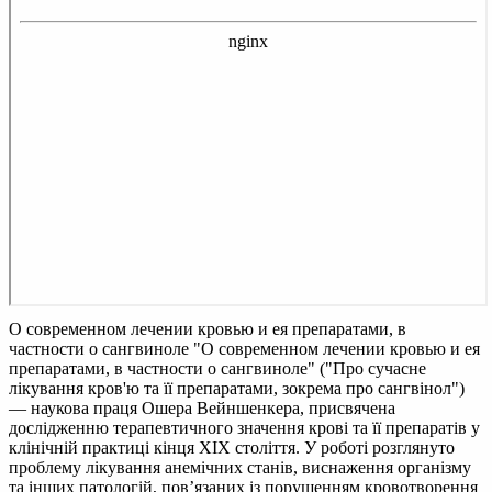
О современном лечении кровью и ея препаратами, в
частности о сангвиноле
"О современном лечении кровью и ея
препаратами, в частности о сангвиноле" ("Про сучасне
лікування кров'ю та її препаратами, зокрема про сангвінол")
— наукова праця Ошера Вейншенкера, присвячена
дослідженню терапевтичного значення крові та її препаратів у
клінічній практиці кінця ХІХ століття. У роботі розглянуто
проблему лікування анемічних станів, виснаження організму
та інших патологій, пов’язаних із порушенням кровотворення