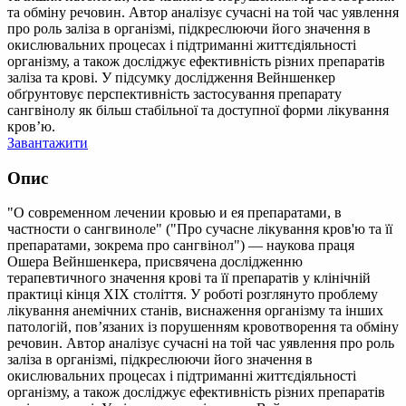
та обміну речовин. Автор аналізує сучасні на той час уявлення
про роль заліза в організмі, підкреслюючи його значення в
окислювальних процесах і підтриманні життєдіяльності
організму, а також досліджує ефективність різних препаратів
заліза та крові. У підсумку дослідження Вейншенкер
обґрунтовує перспективність застосування препарату
сангвінолу як більш стабільної та доступної форми лікування
кров’ю.
Завантажити
Опис
"О современном лечении кровью и ея препаратами, в
частности о сангвиноле" ("Про сучасне лікування кров'ю та її
препаратами, зокрема про сангвінол") — наукова праця
Ошера Вейншенкера, присвячена дослідженню
терапевтичного значення крові та її препаратів у клінічній
практиці кінця ХІХ століття. У роботі розглянуто проблему
лікування анемічних станів, виснаження організму та інших
патологій, пов’язаних із порушенням кровотворення та обміну
речовин. Автор аналізує сучасні на той час уявлення про роль
заліза в організмі, підкреслюючи його значення в
окислювальних процесах і підтриманні життєдіяльності
організму, а також досліджує ефективність різних препаратів