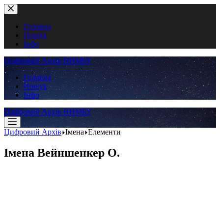
Перейти
до
вмісту
Головна
Пошук
Інфо
Цифровий Архів ННМБУ
Головна
Пошук
Інфо
Цифровий Архів ННМБУ
Цифровий Архів
Імена
Елементи
Імена
Вейншенкер О.