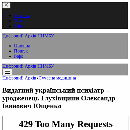
Перейти
до
вмісту
Головна
Пошук
Інфо
Цифровий Архів ННМБУ
Головна
Пошук
Інфо
Цифровий Архів ННМБУ
Цифровий Архів
Сучасна медицина
Видатний український психіатр –
уродженець Глухівщини Олександр
Іванович Ющенко