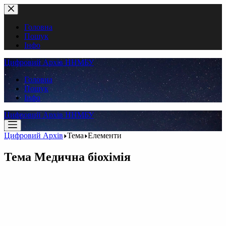
Перейти
до
вмісту
Головна
Пошук
Інфо
Цифровий Архів ННМБУ
Головна
Пошук
Інфо
Цифровий Архів ННМБУ
Цифровий Архів
Тема
Елементи
Тема
Медична біохімія