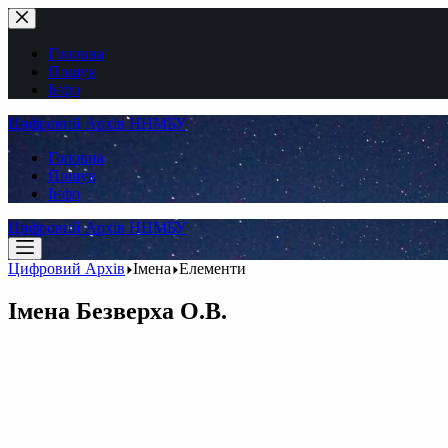
Перейти
до
вмісту
Головна
Пошук
Інфо
Цифровий Архів ННМБУ
Головна
Пошук
Інфо
Цифровий Архів ННМБУ
Цифровий Архів
Імена
Елементи
Імена
Безверха О.В.