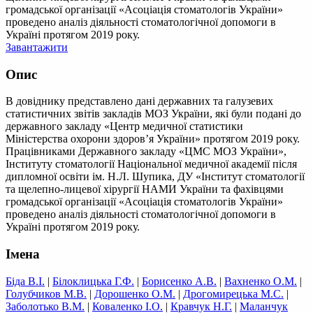
громадської організації «Асоціація стоматологів України»
проведено аналіз діяльності стоматологічної допомоги в
Україні протягом 2019 року.
Завантажити
Опис
В довіднику представлено дані державних та галузевих
статистичних звітів закладів МОЗ України, які були подані до
державного закладу «Центр медичної статистики
Міністерства охорони здоров’я України» протягом 2019 року.
Працівниками Державного закладу «ЦМС МОЗ України»,
Інституту стоматології Національної медичної академії після
дипломної освіти ім. Н.Л. Шупика, ДУ «Інститут стоматології
та щелепно-лицевої хірургії НАМИ України та фахівцями
громадської організації «Асоціація стоматологів України»
проведено аналіз діяльності стоматологічної допомоги в
Україні протягом 2019 року.
Імена
Біда В.І.
|
Білоклицька Г.Ф.
|
Борисенко А.В.
|
Вахненко О.М.
|
Голубчиков М.В.
|
Дорошенко О.М.
|
Дрогомирецька М.С.
|
Заболотько В.М.
|
Коваленко І.О.
|
Кравчук Н.Г.
|
Маланчук