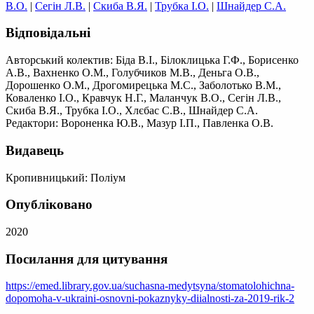
В.О.
|
Сегін Л.В.
|
Скиба В.Я.
|
Трубка І.О.
|
Шнайдер С.А.
Відповідальні
Авторський колектив: Біда В.І., Білоклицька Г.Ф., Борисенко
А.В., Вахненко О.М., Голубчиков М.В., Деньга О.В.,
Дорошенко О.М., Дрогомирецька М.С., Заболотько В.М.,
Коваленко І.О., Кравчук Н.Г., Маланчук В.О., Сегін Л.В.,
Скиба В.Я., Трубка І.О., Хлєбас С.В., Шнайдер С.А.
Редактори: Вороненка Ю.В., Мазур І.П., Павленка О.В.
Видавець
Кропивницький: Поліум
Опубліковано
2020
Посилання для цитування
https://emed.library.gov.ua/suchasna-medytsyna/stomatolohichna-
dopomoha-v-ukraini-osnovni-pokaznyky-diialnosti-za-2019-rik-2