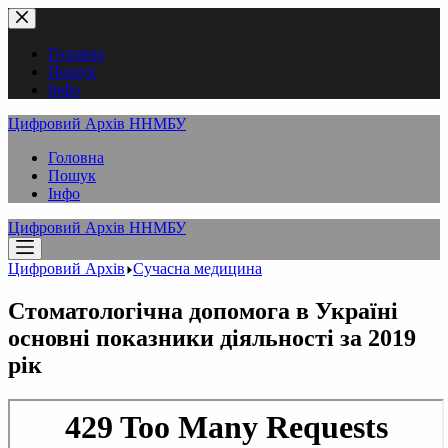
Перейти
до
вмісту
Головна
Пошук
Інфо
Цифровий Архів ННМБУ
Головна
Пошук
Інфо
Цифровий Архів ННМБУ
Цифровий Архів
Сучасна медицина
Стоматологічна допомога в Україні
основні показники діяльності за 2019
рік