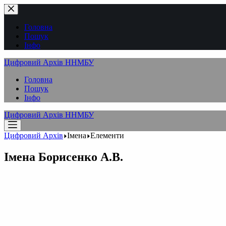
Перейти
до
вмісту
Головна
Пошук
Інфо
Цифровий Архів ННМБУ
Головна
Пошук
Інфо
Цифровий Архів ННМБУ
Цифровий Архів
Імена
Елементи
Імена
Борисенко А.В.