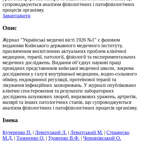
супроводжуються аналізом фізіологічних і патофізіологічних
процесів організму.
Завантажити
Опис
Журнал "Українські медичні вісті 1926 №1" є фаховим
виданням Київського державного медичного інституту,
присвяченим висвітленню актуальних проблем клінічної
медицини, терапії, патології, фізіології та експериментальних
медичних досліджень. Видання об’єднує наукові праці
провідних представників київської медичної школи, зокрема
дослідження у галузі внутрішньої медицини, водно-сольового
обміну, ендокринної регуляції, протеїнової терапії та
лікування інфекційних захворювань. У журналі опубліковано
клінічні спостереження та результати лабораторних
досліджень шлункових хвороб, виразкових уражень, артритів,
малярії та інших патологічних станів, що супроводжуються
аналізом фізіологічних і патофізіологічних процесів організму.
Імена
Кучеренко П.
|
Левитський Л.
|
Левитський М.
|
Стражеско
М.Д.
|
Тижненко О.
|
Удовенко В.Ф.
|
Черняхівський О.