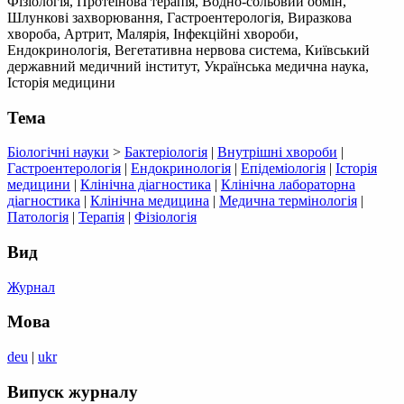
Фізіологія, Протеїнова терапія, Водно-сольовий обмін,
Шлункові захворювання, Гастроентерологія, Виразкова
хвороба, Артрит, Малярія, Інфекційні хвороби,
Ендокринологія, Вегетативна нервова система, Київський
державний медичний інститут, Українська медична наука,
Історія медицини
Тема
Біологічні науки
>
Бактеріологія
|
Внутрішні хвороби
|
Гастроентерологія
|
Ендокринологія
|
Епідеміологія
|
Історія
медицини
|
Клінічна діагностика
|
Клінічна лабораторна
діагностика
|
Клінічна медицина
|
Медична термінологія
|
Патологія
|
Терапія
|
Фізіологія
Вид
Журнал
Мова
deu
|
ukr
Випуск журналу