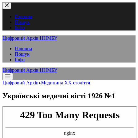
Перейти
до
вмісту
Головна
Пошук
Інфо
Цифровий Архів ННМБУ
Головна
Пошук
Інфо
Цифровий Архів ННМБУ
Цифровий Архів
Медицина XX століття
Українські медичні вісті 1926 №1