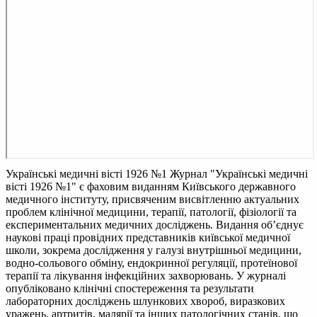
Українські медичні вісті 1926 №1
Журнал "Українські медичні
вісті 1926 №1" є фаховим виданням Київського державного
медичного інституту, присвяченим висвітленню актуальних
проблем клінічної медицини, терапії, патології, фізіології та
експериментальних медичних досліджень. Видання об’єднує
наукові праці провідних представників київської медичної
школи, зокрема дослідження у галузі внутрішньої медицини,
водно-сольового обміну, ендокринної регуляції, протеїнової
терапії та лікування інфекційних захворювань. У журналі
опубліковано клінічні спостереження та результати
лабораторних досліджень шлункових хвороб, виразкових
уражень, артритів, малярії та інших патологічних станів, що