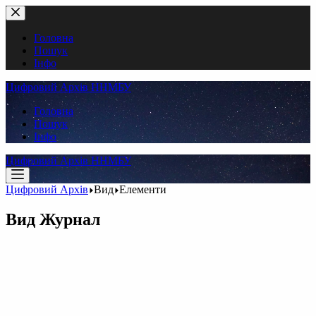
Перейти
до
вмісту
Головна
Пошук
Інфо
Цифровий Архів ННМБУ
Головна
Пошук
Інфо
Цифровий Архів ННМБУ
Цифровий Архів
Вид
Елементи
Вид
Журнал