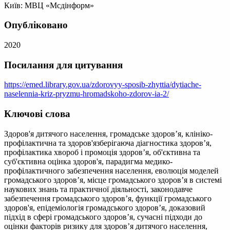
Київ: МВЦ «Мсдінформ»
Опубліковано
2020
Посилання для цитування
https://emed.library.gov.ua/zdorovyy-sposib-zhyttia/dytiache-
naselennia-kriz-pryzmu-hromadskoho-zdorov-ia-2/
Ключові слова
Здоров'я дитячого населення, громадське здоров’я, клініко-
профілактична та здоров'язберігаюча діагностика здоров’я,
профілактика хвороб і промоція здоров’я, об'єктивна та
суб'єктивна оцінка здоров'я, парадигма медико-
профілактичного забезпечення населення, еволюція моделей
громадського здоров’я, місце громадського здоров’я в системі
наукових знань та практичної діяльності, законодавче
забезпечення громадського здоров’я, функції громадського
здоров'я, епідеміологія громадського здоров’я, доказовий
підхід в сфері громадського здоров’я, сучасні підходи до
оцінки факторів ризику для здоров’я дитячого населення,