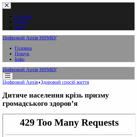
Перейти
до
вмісту
Головна
Пошук
Інфо
Цифровий Архів ННМБУ
Головна
Пошук
Інфо
Цифровий Архів ННМБУ
Цифровий Архів
Здоровий спосіб життя
Дитяче населення крізь призму
громадського здоров’я