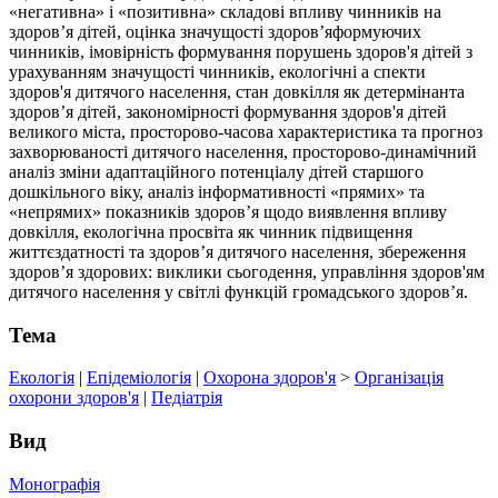
«негативна» і «позитивна» складові впливу чинників на
здоров’я дітей, оцінка значущості здоров’яформуючих
чинників, імовірність формування порушень здоров'я дітей з
урахуванням значущості чинників, екологічні а спекти
здоров'я дитячого населення, стан довкілля як детермінанта
здоров’я дітей, закономірності формування здоров'я дітей
великого міста, просторово-часова характеристика та прогноз
захворюваності дитячого населення, просторово-динамічний
аналіз зміни адаптаційного потенціалу дітей старшого
дошкільного віку, аналіз інформативності «прямих» та
«непрямих» показників здоров’я щодо виявлення впливу
довкілля, екологічна просвіта як чинник підвищення
життєздатності та здоров’я дитячого населення, збереження
здоров’я здорових: виклики сьогодення, управління здоров'ям
дитячого населення у світлі функцій громадського здоров’я.
Тема
Екологія
|
Епідеміологія
|
Охорона здоров'я
>
Організація
охорони здоров'я
|
Педіатрія
Вид
Монографія