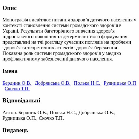
Опис
Монографія висвітлює питання здоров’я дитячого населення у
контексті становлення системи громадського здоров’я в
Україні. Результати багаторічного вивчення здоров’я
підростаючого покоління та детермінант його формування
представлені на тлі розгляду сучасних поглядів на проблеми
здоров’я та теоретичних аспектів здоров’язбереження.
Показана роль системи громадського здоров’я у медико-
профілактичному забезпеченні дитячого населення.
Імена
Бердник О.В.
|
Добрянська О.В.
|
Полька Н.С.
|
Рудницька О.П
|
Скочко Т.П.
Відповідальні
Автор: Бердник О.В., Полька Н.С., Добрянська О.В.,
Рудницька О.П., Скочко Т.П.
Видавець