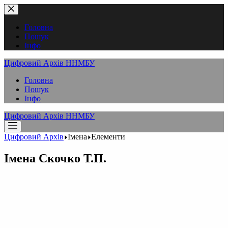
Перейти
до
вмісту
Головна
Пошук
Інфо
Цифровий Архів ННМБУ
Головна
Пошук
Інфо
Цифровий Архів ННМБУ
Цифровий Архів
Імена
Елементи
Імена
Скочко Т.П.