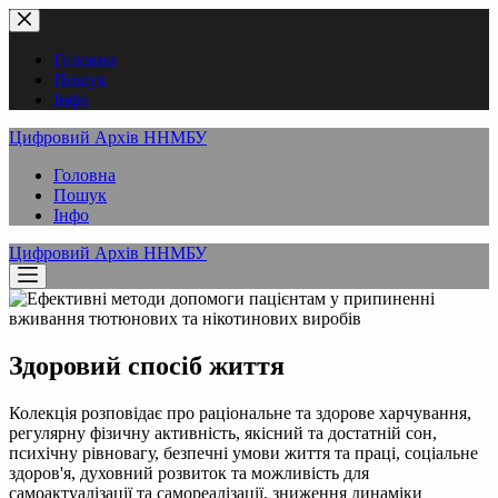
Перейти
до
вмісту
Головна
Пошук
Інфо
Цифровий Архів ННМБУ
Головна
Пошук
Інфо
Цифровий Архів ННМБУ
Здоровий спосіб життя
Колекція розповідає про раціональне та здорове харчування,
регулярну фізичну активність, якісний та достатній сон,
психічну рівновагу, безпечні умови життя та праці, соціальне
здоров'я, духовний розвиток та можливість для
самоактуалізації та самореалізації, зниження динаміки