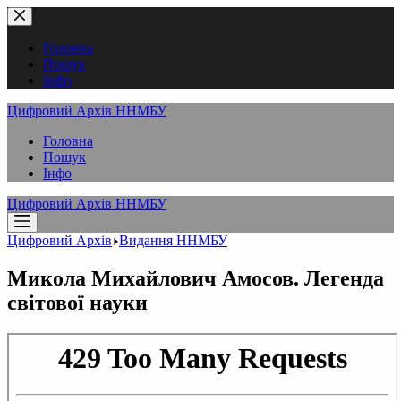
Перейти
до
вмісту
Головна
Пошук
Інфо
Цифровий Архів ННМБУ
Головна
Пошук
Інфо
Цифровий Архів ННМБУ
Цифровий Архів
Видання ННМБУ
Микола Михайлович Амосов. Легенда
світової науки