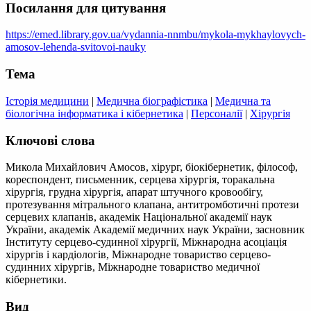
Посилання для цитування
https://emed.library.gov.ua/vydannia-nnmbu/mykola-mykhaylovych-
amosov-lehenda-svitovoi-nauky
Тема
Історія медицини
|
Медична біографістика
|
Медична та
біологічна інформатика і кібернетика
|
Персоналії
|
Хірургія
Ключові слова
Микола Михайлович Амосов, хірург, біокібернетик, філософ,
кореспондент, письменник, серцева хірургія, торакальна
хірургія, грудна хірургія, апарат штучного кровообігу,
протезування мітрального клапана, антитромботичні протези
серцевих клапанів, академік Національної академії наук
України, академік Академії медичних наук України, засновник
Інституту серцево-судинної хірургії, Міжнародна асоціація
хірургів і кардіологів, Міжнародне товариство серцево-
судинних хірургів, Міжнародне товариство медичної
кібернетики.
Вид