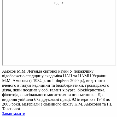
Амосов М.М. Легенда світової науки
У покажчику
відображено спадщину академіка НАН та НАМН України
М.М. Амосова (з 1934 р. по І півріччя 2020 p.), видатного
вченого в галузі медицини та біокібернетики, громадського
діяча, який поєднав у собі талант хірурга, біокібернетика,
філософа, оригінального мислителя та письменника. До
видання увійшли 672 друковані праці, 92 інтерв’ю з 1948 по
2005 роки, матеріали з сімейного архіву К.М. Амосової та Г.І.
Телепової.
Завантажити