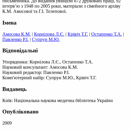
письменника. До видання увійшли 672 друковані праці, 92
інтерв’ю з 1948 по 2005 роки, матеріали з сімейного архіву
К.М. Амосової та Г.І. Телепової.
Імена
Амосова К.М.
|
Корнілова Л.Є.
|
Крівіч Т.Г.
|
Остапенко Т.А.
|
Павленко Р.І.
|
Супрун М.Ю.
Відповідальні
Упорядники: Корнілова Л.Є., Остапенко Т.А.
Науковий консультант: Амосова К.М.
Науковий редактор: Павленко Р.І.
Комп'ютерний набір: Супрун М.Ю., Крівіч Т.Г.
Видавець
Київ: Національна наукова медична бібліотека України
Опубліковано
2009