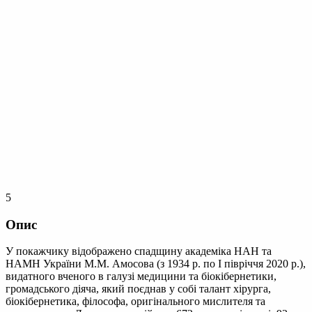
5
Опис
У покажчику відображено спадщину академіка НАН та
НАМН України М.М. Амосова (з 1934 р. по І півріччя 2020 p.),
видатного вченого в галузі медицини та біокібернетики,
громадського діяча, який поєднав у собі талант хірурга,
біокібернетика, філософа, оригінального мислителя та