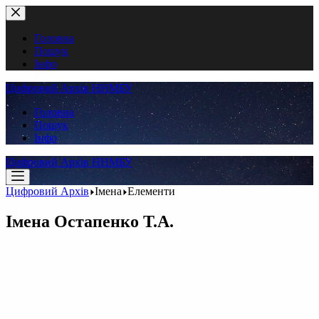
Перейти
до
вмісту
Головна
Пошук
Інфо
Цифровий Архів ННМБУ
Головна
Пошук
Інфо
Цифровий Архів ННМБУ
Цифровий Архів
Імена
Елементи
Імена
Остапенко Т.А.