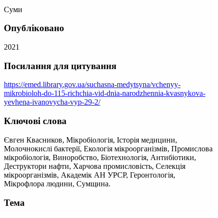
Суми
Опубліковано
2021
Посилання для цитування
https://emed.library.gov.ua/suchasna-medytsyna/vchenyy-
mikrobioloh-do-115-richchia-vid-dnia-narodzhennia-kvasnykova-
yevhena-ivanovycha-vyp-29-2/
Ключові слова
Євген Квасников, Мікробіологія, Історія медицини,
Молочнокислі бактерії, Екологія мікроорганізмів, Промислова
мікробіологія, Виноробство, Біотехнологія, Антибіотики,
Деструктори нафти, Харчова промисловість, Селекція
мікроорганізмів, Академік АН УРСР, Геронтологія,
Мікрофлора людини, Сумщина.
Тема