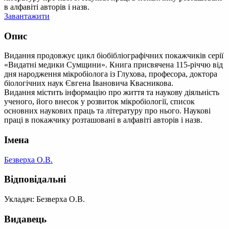
в алфавіті авторів і назв.
Завантажити
Опис
Видання продовжує цикл біобібліографічних покажчиків серії
«Видатні медики Сумщини». Книга присвячена 115-річчю від
дня народження мікробіолога із Глухова, професора, доктора
біологічних наук Євгена Івановича Квасникова.
Видання містить інформацію про життя та наукову діяльність
ученого, його внесок у розвиток мікробіології, список
основних наукових праць та літературу про нього. Наукові
праці в покажчику розташовані в алфавіті авторів і назв.
Імена
Безверха О.В.
Відповідальні
Укладач: Безверха О.В.
Видавець