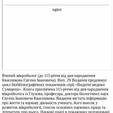
Вчений мікробіолог (до 115-річчя від дня народження
Квасникова Євгена Івановича). Вип. 29
Видання продовжує
цикл біобібліографічних покажчиків серії «Видатні медики
Сумщини». Книга присвячена 115-річчю від дня народження
мікробіолога із Глухова, професора, доктора біологічних наук
Євгена Івановича Квасникова. Видання містить інформацію
про життя та наукову діяльність ученого, його внесок у
розвиток мікробіології, список основних наукових праць та
літературу про нього. Наукові праці в покажчику розташовані