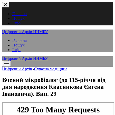
Перейти
до
вмісту
Головна
Пошук
Інфо
Цифровий Архів ННМБУ
Головна
Пошук
Інфо
Цифровий Архів ННМБУ
Цифровий Архів
Сучасна медицина
Вчений мікробіолог (до 115-річчя від
дня народження Квасникова Євгена
Івановича). Вип. 29