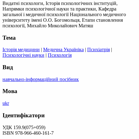
Видатні психологи, Історія психологічних інституцій,
Напрямки психологічної науки та практики, Кафедра
загальної і медичної психології Національного медичного
університету імені О.О. Богомольця, Етапи становлення
психології, Михайло Миколайович Матяш
Тема
Історія медицини
|
Медична Україніка
|
Психіатрія
|
Психологічні науки
|
Психологія
Вид
навчально-інформаційний посібник
Мова
ukr
Ідентифікатори
УДК 159.9(075+059)
ISBN 978-966-460-161-7