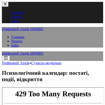
Перейти
до
вмісту
Головна
Пошук
Інфо
Цифровий Архів ННМБУ
Головна
Пошук
Інфо
Цифровий Архів ННМБУ
Цифровий Архів
Сучасна медицина
Психологічний календар: постаті,
події, відкриття