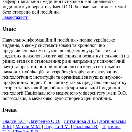
кафедри загальної і медичної психології Національного
медичного університету імені О.О. Богомольця, в межах якої
було створено цей посібник.
Завантажити
Опис
Навчально-інформаційний посібник - перше українське
видання, в якому систематизовані та хронологічно
представлені вагомі наукові дослідження українських та
видатних психологів світу, які сприяли розвитку психології на
різних етапах її становлення; різні напрямки у психологічній
науці та практиці; історичний аналіз виходу в світ цікавих
наукових публікацій та розробок; історія започаткування
психологічних інституцій та організації значущих науково-
професійних подій. У посібнику також представлено коротку
історію та науковий доробок кафедри загальної і медичної
психології Національного медичного університету імені О.О.
Богомольця, в межах якої було створено цей посібник.
Імена
Гладун Т.С.
|
Лазуренко О.О.
|
Литвинова Л.В.
|
Логвіновська
Л.М.
|
Матяш М.М.
|
Прудка Л.М.
|
Рожкова І.В.
|
Тертична
Н.А.
|
Турбан В.В.