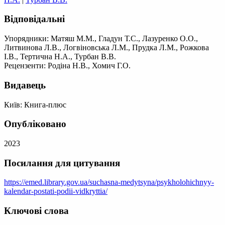
Відповідальні
Упорядники: Матяш М.М., Гладун Т.С., Лазуренко О.О.,
Литвинова Л.В., Логвіновська Л.М., Прудка Л.М., Рожкова
І.В., Тертична Н.А., Турбан В.В.
Рецензенти: Родіна Н.В., Хомич Г.О.
Видавець
Київ: Книга-плюс
Опубліковано
2023
Посилання для цитування
https://emed.library.gov.ua/suchasna-medytsyna/psykholohichnyy-
kalendar-postati-podii-vidkryttia/
Ключові слова