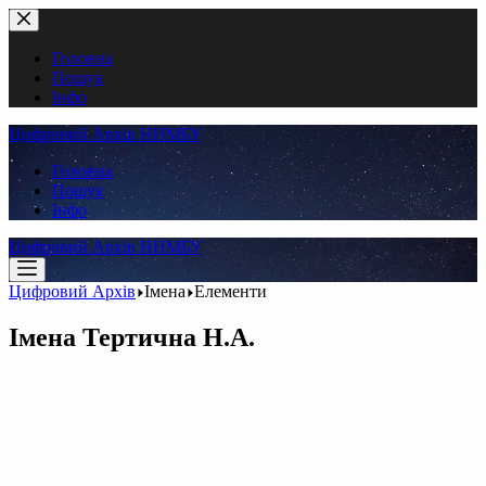
Перейти
до
вмісту
Головна
Пошук
Інфо
Цифровий Архів ННМБУ
Головна
Пошук
Інфо
Цифровий Архів ННМБУ
Цифровий Архів
Імена
Елементи
Імена
Тертична Н.А.