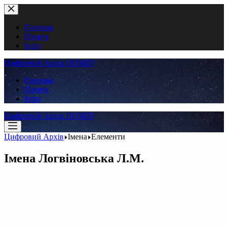
Перейти
до
вмісту
Головна
Пошук
Інфо
Цифровий Архів ННМБУ
Головна
Пошук
Інфо
Цифровий Архів ННМБУ
Цифровий Архів
Імена
Елементи
Імена
Логвіновська Л.М.