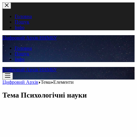
Перейти
до
вмісту
Головна
Пошук
Інфо
Цифровий Архів ННМБУ
Головна
Пошук
Інфо
Цифровий Архів ННМБУ
Цифровий Архів
Тема
Елементи
Тема
Психологічні науки