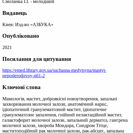
Смоланка І.І. - молодший
Видавець
Киев: Изд-во «АЗБУКА»
Опубліковано
2021
Посилання для цитування
https://emed.library.gov.ua/suchasna-medytsyna/mastyt-
neposlerodovoy-n61-2
Ключові слова
Мамологія, мастит, доброякісні новоутворення, запальні
захворювання молочної залози, анатомічний нарис,
ідіопатичний гранулематозний мастит, ідіопатичне
гранулематозне запалення, гнійний нелактаційний мастит,
галактофорит молочної залози, запальний дерматоз, гангрена
молочної залози, хвороба Мондора, Синдром Тітце,
маститоподібний рак молочної залози, рак-абсцес, запальна