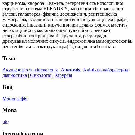
карцинома, хвороба Педжета, гетерогенність нозологічної
структури, система BI-RADS™, запалення кісти молочної
залози, галакторея, фізичне дослідження, рентгенівська
мамографія, особливості радіологічної візуалізації, ехографія,
ендоскопія, інвазивні втручання при деяких формах маститу
нелактаційного, малоінвазивні пункційно-дренажні
ехографічно контрольовані втручання, ретроградне
дренування молочних синусів, ендоскопічна мамодуктоскопія,
рентгенівська галактодуктографія, виділення із сосків.
Тема
Акушерство та гінекологія
|
Анатомія
|
Клінічна лабораторна
діагностика
|
Онкологія
|
Хірургія
Вид
Монографія
Мова
ukr
Ідентифікатори