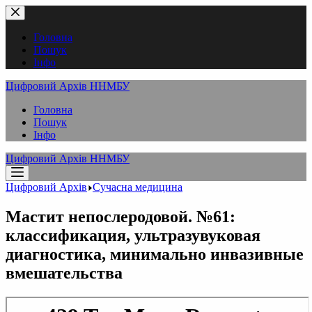
Перейти
до
вмісту
Головна
Пошук
Інфо
Цифровий Архів ННМБУ
Головна
Пошук
Інфо
Цифровий Архів ННМБУ
Цифровий Архів
Сучасна медицина
Мастит непослеродовой. №61:
классификация, ультразувуковая
диагностика, минимально инвазивные
вмешательства