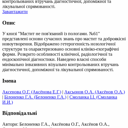
контрольованих втручань діагностичної, допоміжної та
лікувальної спрямованості.
Завантажити
Опис
У книзі "Мастит не пов'язаний із пологами. №61"
представлені основи сучасних знань про мастит та доброякісні
новоутворення. Відображено гетерогенність нозологічної
структури та охарактеризовано основні клініко-ехографічні
форми. Розкрито особливості клінічної, радіологічної та
ендоскопічної діагностики. Наведено власні способи
мінімально інвазивних візуально контрольованих втручань
діагностичної, допоміжної та лікувальної спрямованості.
Імена
Аксенова О.Г. (Аксёнова Е.Г.)
|
Аксьонов О.А. (Аксёнов О.А.)
|
Білоненко Г.А. (Белоненко Г.А.)
|
Смоланка І.І. (Смоланка
И.И.)
Відповідальні
Автори: Белоненко Г.А., Аксёнова О.Г., Аксёнов О.А.,