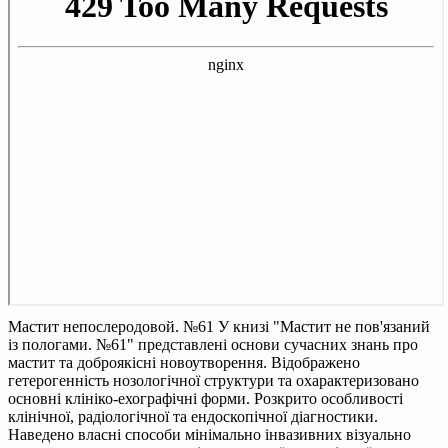
Мастит непослеродовой. №61
У книзі "Мастит не пов'язаний
із пологами. №61" представлені основи сучасних знань про
мастит та доброякісні новоутворення. Відображено
гетерогенність нозологічної структури та охарактеризовано
основні клініко-ехографічні форми. Розкрито особливості
клінічної, радіологічної та ендоскопічної діагностики.
Наведено власні способи мінімально інвазивних візуально