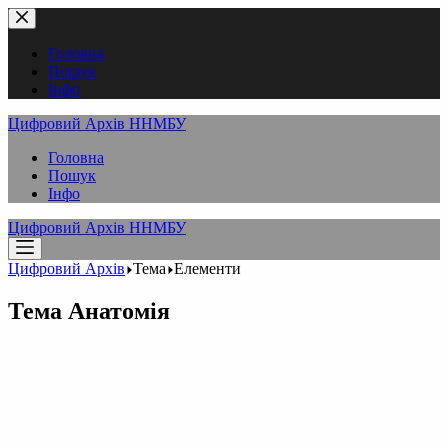
Перейти
до
вмісту
Головна
Пошук
Інфо
Цифровий Архів ННМБУ
Головна
Пошук
Інфо
Цифровий Архів ННМБУ
Цифровий Архів
Тема
Елементи
Тема
Анатомія