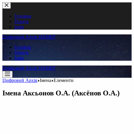
Перейти
до
вмісту
Головна
Пошук
Інфо
Цифровий Архів ННМБУ
Головна
Пошук
Інфо
Цифровий Архів ННМБУ
Цифровий Архів
Імена
Елементи
Імена
Аксьонов О.А. (Аксёнов О.А.)