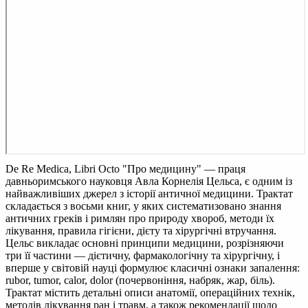
De Re Medica, Libri Octo
"Про медицину" — праця
давньоримського науковця Авла Корнелія Цельса, є одним із
найважливіших джерел з історії античної медицини. Трактат
складається з восьми книг, у яких систематизовано знання
античних греків і римлян про природу хвороб, методи їх
лікування, правила гігієни, дієту та хірургічні втручання.
Цельс викладає основні принципи медицини, розрізняючи
три її частини — дієтичну, фармакологічну та хірургічну, і
вперше у світовій науці формулює класичні ознаки запалення:
rubor, tumor, calor, dolor (почервоніння, набряк, жар, біль).
Трактат містить детальні описи анатомії, операційних технік,
методів лікування ран і травм, а також рекомендації щодо