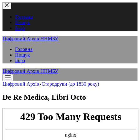
Перейти
до
вмісту
Головна
Пошук
Інфо
Цифровий Архів ННМБУ
Головна
Пошук
Інфо
Цифровий Архів ННМБУ
Цифровий Архів
Стародруки (до 1830 року)
De Re Medica, Libri Octo