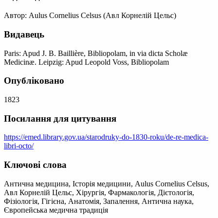
Автор: Aulus Cornelius Celsus (Авл Корнелій Цельс)
Видавець
Paris: Apud J. B. Baillière, Bibliopolam, in via dicta Scholæ
Medicinæ. Leipzig: Apud Leopold Voss, Bibliopolam
Опубліковано
1823
Посилання для цитування
https://emed.library.gov.ua/starodruky-do-1830-roku/de-re-medica-
libri-octo/
Ключові слова
Антична медицина, Історія медицини, Aulus Cornelius Celsus,
Авл Корнелій Цельс, Хірургія, Фармакологія, Дієтологія,
Фізіологія, Гігієна, Анатомія, Запалення, Антична наука,
Європейська медична традиція