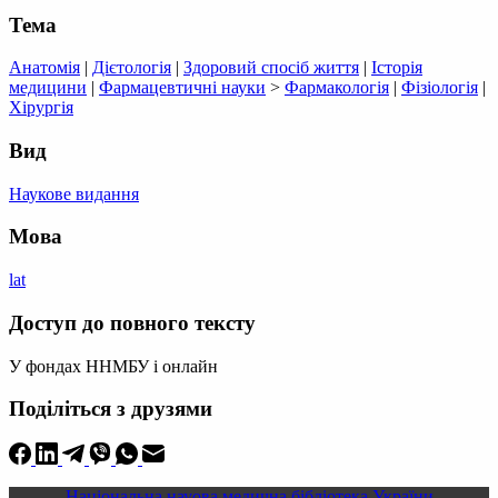
Тема
Анатомія
|
Дієтологія
|
Здоровий спосіб життя
|
Історія
медицини
|
Фармацевтичні науки
>
Фармакологія
|
Фізіологія
|
Хірургія
Вид
Наукове видання
Мова
lat
Доступ до повного тексту
У фондах ННМБУ і онлайн
Поділіться з друзями
Національна науова медична бібліотека України