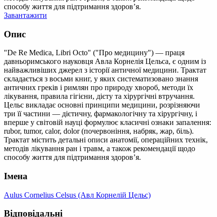
способу життя для підтримання здоров’я.
Завантажити
Опис
"De Re Medica, Libri Octo" ("Про медицину") — праця
давньоримського науковця Авла Корнелія Цельса, є одним із
найважливіших джерел з історії античної медицини. Трактат
складається з восьми книг, у яких систематизовано знання
античних греків і римлян про природу хвороб, методи їх
лікування, правила гігієни, дієту та хірургічні втручання.
Цельс викладає основні принципи медицини, розрізняючи
три її частини — дієтичну, фармакологічну та хірургічну, і
вперше у світовій науці формулює класичні ознаки запалення:
rubor, tumor, calor, dolor (почервоніння, набряк, жар, біль).
Трактат містить детальні описи анатомії, операційних технік,
методів лікування ран і травм, а також рекомендації щодо
способу життя для підтримання здоров’я.
Імена
Aulus Cornelius Celsus (Авл Корнелій Цельс)
Відповідальні