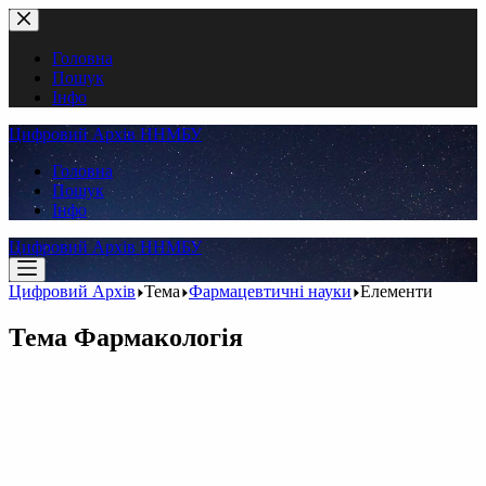
Перейти
до
вмісту
Головна
Пошук
Інфо
Цифровий Архів ННМБУ
Головна
Пошук
Інфо
Цифровий Архів ННМБУ
Цифровий Архів
Тема
Фармацевтичні науки
Елементи
Тема
Фармакологія