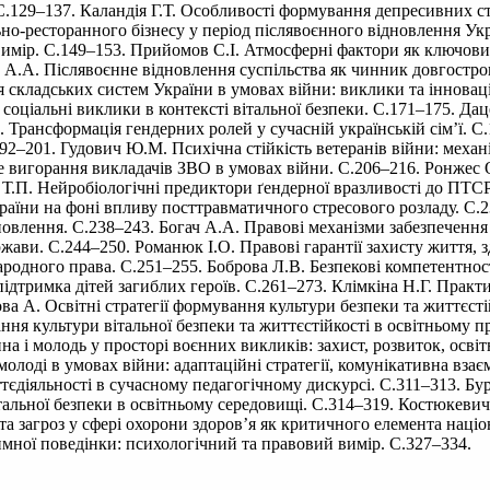
.129–137. Каландія Г.Т. Особливості формування депресивних ста
но-ресторанного бізнесу у період післявоєнного відновлення Укр
 вимір. С.149–153. Прийомов С.І. Атмосферні фактори як ключови
о А.А. Післявоєнне відновлення суспільства як чинник довгострок
я складських систем України в умовах війни: виклики та іннова
та соціальні виклики в контексті вітальної безпеки. С.171–175. Д
В. Трансформація гендерних ролей у сучасній українській сім’ї.
.192–201. Гудович Ю.М. Психічна стійкість ветеранів війни: мех
е вигорання викладачів ЗВО в умовах війни. С.206–216. Ронжес О
 Т.П. Нейробіологічні предиктори ґендерної вразливості до ПТС
аїни на фоні впливу посттравматичного стресового розладу. С.2
овлення. С.238–243. Богач А.А. Правові механізми забезпечення 
жави. С.244–250. Романюк І.О. Правові гарантії захисту життя, з
родного права. С.251–255. Боброва Л.В. Безпекові компетентності
ідтримка дітей загиблих героїв. С.261–273. Клімкіна Н.Г. Практи
ва А. Освітні стратегії формування культури безпеки та життєстій
 культури вітальної безпеки та життєстійкості в освітньому про
а і молодь у просторі воєнних викликів: захист, розвиток, осві
 молоді в умовах війни: адаптаційні стратегії, комунікативна взає
тєдіяльності в сучасному педагогічному дискурсі. С.311–313. Бур
тальної безпеки в освітньому середовищі. С.314–319. Костюкевич
і та загроз у сфері охорони здоров’я як критичного елемента на
тимної поведінки: психологічний та правовий вимір. С.327–334.