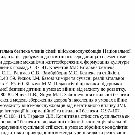
італьна безпека членів сімей військовослужбовців Національної
а адаптація здобувачів до освітнього середовища з елементами
ики держави: механізми життєзбереження, формування культури
льних громад. С.37–41. Кречетов М.Г. Вітальна безпека
в Є.П., Рангаєв О.В., Замбріборщ М.С. Безпека та стійкість
.48–59. Рижов І.М. Базові виміри та сучасні реалії вітальної
ів. С.65–69. Більчук М.М. Педагогічні практики підтримки
ної безпеки дитини в умовах війни: від захисту до розвитку.
С.80–82. Ящук П.В., Ящук М.П. Забезпечення вітальної безпеки
плексна модель збереження здоров’я населення в умовах війни:
самозахисту військовослужбовців від негативного впливу ЗМІ.
 інтеграції інформаційної та вітальної безпеки. С.97–107.
С.108–114. Таранов Д.В. Когнітивна стійкість суспільства як
нальної безпеки та державної стійкості: концепція вітальної
рмування суспільної стійкості в умовах збройних конфліктів:
і підготовки прикордонної комендатури швидкого реагування