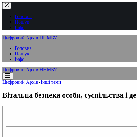
Перейти
до
вмісту
Головна
Пошук
Інфо
Цифровий Архів ННМБУ
Головна
Пошук
Інфо
Цифровий Архів ННМБУ
Цифровий Архів
Інші теми
Вітальна безпека особи, суспільства і д