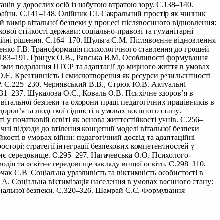
нів у дорослих осіб із набутою втратою зору. С.138–140.
аїни. С.141–148. Олійник Г.І. Сакральний простір як чинник
й вимір вітальної безпеки у процесі післявоєнного відновлення:
ової стійкості держави: соціально-правові та гуманітарні
ційні рішення. С.164–170. Шульга С.М. Післявоєнне відновлення
аценко Г.В. Трансформація психологічного ставлення до грошей
 С.183–191. Грицук О.В., Равська В.М. Особливості формування
анізми подолання ПТСР та адаптації до мирного життя в умовах
.Є. Креативність і смислотворення як ресурси резильєнтності
Р. С.225–230. Чернявський В.В., Стрюк Ю.В. Актуальні
31–237. Шукалова О.С., Коваль О.В. Психічне здоров’я в
вітальної безпеки та охорони праці педагогічних працівників в
доров’я та людської гідності в умовах воєнного стану:
 у початковій освіті як основа життєстійкості учнів. С.256–
чні підходи до втілення концепції моделі вітальної безпеки
кості в умовах війни: педагогічний досвід та адаптаційні
сторі: стратегії інтеграції безпекових компетентностей у
тнє середовище. С.295–297. Нагачевська О.О. Психолого-
модія та освітнє середовище закладу вищої освіти. С.298–310.
чак С.В. Соціальна уразливість та віктимність особистості в
 А. Соціальна віктимізація населення в умовах воєнного стану:
ціональної безпеки. С.320–326. Шамрай С.С. Формування