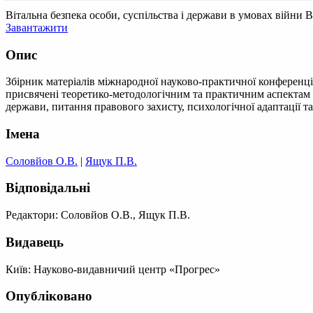
Вітальна безпека особи, суспільства і держави в умовах війни
В
Завантажити
Опис
Збірник матеріалів міжнародної науково-практичної конференції 
присвячені теоретико-методологічним та практичним аспектам з
держави, питання правового захисту, психологічної адаптації т
Імена
Соловйов О.В.
|
Ящук П.В.
Відповідальні
Редактори: Соловйов О.В., Ящук П.В.
Видавець
Київ: Науково-видавничий центр «Прогрес»
Опубліковано