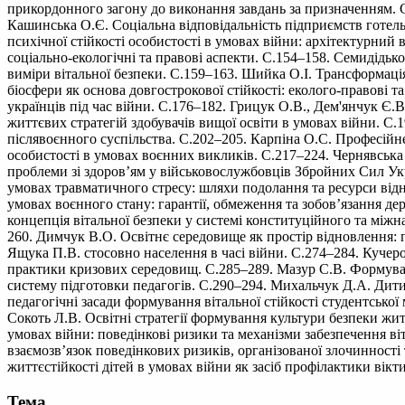
прикордонного загону до виконання завдань за призначенням. С
Кашинська О.Є. Соціальна відповідальність підприємств готель
психічної стійкості особистості в умовах війни: архітектурний
соціально-екологічні та правові аспекти. С.154–158. Семидідьк
виміри вітальної безпеки. С.159–163. Шийка О.І. Трансформаці
біосфери як основа довгострокової стійкості: еколого-правові 
українців під час війни. С.176–182. Грицук О.В., Дем'янчук Є.
життєвих стратегій здобувачів вищої освіти в умовах війни. С
післявоєнного суспільства. С.202–205. Карпіна О.С. Професійн
особистості в умовах воєнних викликів. С.217–224. Чернявська
проблеми зі здоров’ям у військовослужбовців Збройних Сил Укр
умовах травматичного стресу: шляхи подолання та ресурси відн
умовах воєнного стану: гарантії, обмеження та зобов’язання дер
концепція вітальної безпеки у системі конституційного та міжна
260. Димчук В.О. Освітнє середовище як простір відновлення: п
Ящука П.В. стосовно населення в часі війни. С.274–284. Кучеро
практики кризових середовищ. С.285–289. Мазур С.В. Формування
систему підготовки педагогів. С.290–294. Михальчук Д.А. Дитин
педагогічні засади формування вітальної стійкості студентської
Сокоть Л.В. Освітні стратегії формування культури безпеки жит
умовах війни: поведінкові ризики та механізми забезпечення ві
взаємозв’язок поведінкових ризиків, організованої злочинност
життєстійкості дітей в умовах війни як засіб профілактики вік
Тема