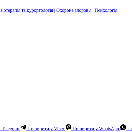
ізіотерапія та курортологія
|
Охорона здоров'я
|
Психологія
 Telegram
Поширити у Viber
Поширити у WhatsApp
По