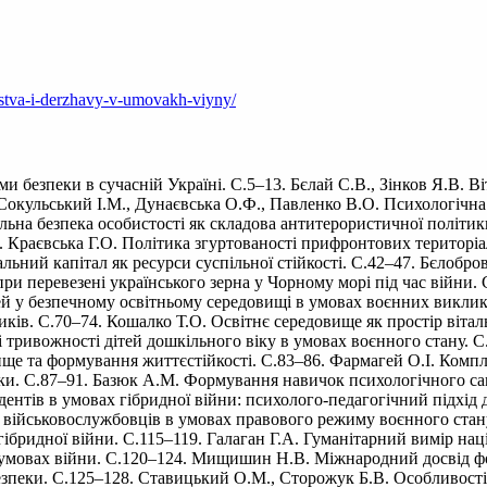
ilstva-i-derzhavy-v-umovakh-viyny/
и безпеки в сучасній Україні. С.5–13. Бєлай С.В., Зінков Я.В. В
23. Сокульський І.М., Дунаєвська О.Ф., Павленко В.О. Психологічн
альна безпека особистості як складова антитерористичної політ
. Краєвська Г.О. Політика згуртованості прифронтових територіа
альний капітал як ресурси суспільної стійкості. С.42–47. Бєлобро
ри перевезені українського зерна у Чорному морі під час війни. С
тей у безпечному освітньому середовищі в умовах воєнних виклик
иків. С.70–74. Кошалко Т.О. Освітнє середовище як простір віталь
і тривожності дітей дошкільного віку в умовах воєнного стану. 
довище та формування життєстійкості. С.83–86. Фармагей О.І. Ком
езпеки. С.87–91. Базюк А.М. Формування навичок психологічного 
ентів в умовах гібридної війни: психолого-педагогічний підхід до
ійськовослужбовців в умовах правового режиму воєнного стану. 
бридної війни. С.115–119. Галаган Г.А. Гуманітарний вимір націо
в умовах війни. С.120–124. Мищишин Н.В. Міжнародний досвід фо
езпеки. С.125–128. Ставицький О.М., Сторожук Б.В. Особливост