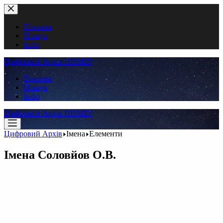
Перейти
до
вмісту
Головна
Пошук
Інфо
Цифровий Архів ННМБУ
Головна
Пошук
Інфо
Цифровий Архів ННМБУ
Цифровий Архів
Імена
Елементи
Імена
Соловйов О.В.