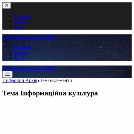
Перейти
до
вмісту
Головна
Пошук
Інфо
Цифровий Архів ННМБУ
Головна
Пошук
Інфо
Цифровий Архів ННМБУ
Цифровий Архів
Тема
Елементи
Тема
Інформаційна культура