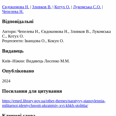
Євдокимова Н.
|
Зливков В.
|
Котух О.
|
Лукомська С.О.
|
Чепелева Н.
Відповідальні
Автори: Чепелева Н., Євдокимова Н., Зливков В., Лукомська
С., Котух О.
Рецензенти: Іванцова О., Кокун О.
Видавець
Київ–Ніжин: Видавець Лисенко М.М.
Опубліковано
2024
Посилання для цитування
https://emed.library.gov.ua/other-themes/naratyvy-stanovlennia-
militarnoi-identychnosti-ukraintsiv-xvi-khkh-stolittia/
Ключові слова