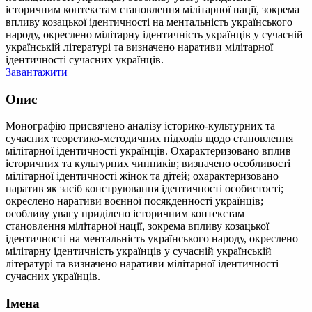
історичним контекстам становлення мілітарної нації, зокрема
впливу козацької ідентичності на ментальність українського
народу, окреслено мілітарну ідентичність українців у сучасній
українській літературі та визначено наративи мілітарної
ідентичності сучасних українців.
Завантажити
Опис
Монографію присвячено аналізу історико-культурних та
сучасних теоретико-методичних підходів щодо становлення
мілітарної ідентичності українців. Охарактеризовано вплив
історичних та культурних чинників; визначено особливості
мілітарної ідентичності жінок та дітей; охарактеризовано
наратив як засіб конструювання ідентичності особистості;
окреслено наративи воєнної посякденності українців;
особливу увагу приділено історичним контекстам
становлення мілітарної нації, зокрема впливу козацької
ідентичності на ментальність українського народу, окреслено
мілітарну ідентичність українців у сучасній українській
літературі та визначено наративи мілітарної ідентичності
сучасних українців.
Імена