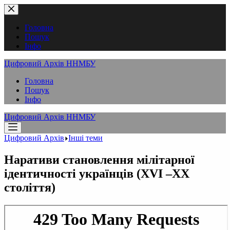
Перейти
до
вмісту
Головна
Пошук
Інфо
Цифровий Архів ННМБУ
Головна
Пошук
Інфо
Цифровий Архів ННМБУ
Цифровий Архів
Інші теми
Наративи становлення мілітарної
ідентичності українців (XVI –ХХ
століття)