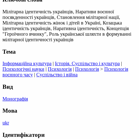
Мілітарна ідентичність українців, Наративи воєнної
посякденності українців, Становлення мілітарної нації,
Мілітарна ідентичність жінок і дітей в Україні, Козацька
ідентичність українців, Наративна ідентичність, Концепція
"Героїчного вчинку", Роль української шляхти в формуванні
мілітарної ідентичності українців
Тема
Інформаційна культура
|
Історія. Суспільство і культура
|
Психологічні науки
|
Психологія
|
Психологія
>
Психологія
воєнного часу
|
Суспільство і війна
Вид
Монографія
Мова
ukr
Ідентифікатори