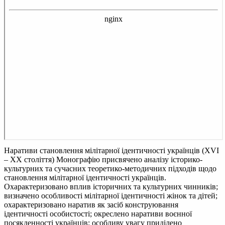
Наративи становлення мілітарної ідентичності українців (XVI
– XX століття)
Монографію присвячено аналізу історико-
культурних та сучасних теоретико-методичних підходів щодо
становлення мілітарної ідентичності українців.
Охарактеризовано вплив історичних та культурних чинників;
визначено особливості мілітарної ідентичності жінок та дітей;
охарактеризовано наратив як засіб конструювання
ідентичності особистості; окреслено наративи воєнної
посякденності українців; особливу увагу приділено