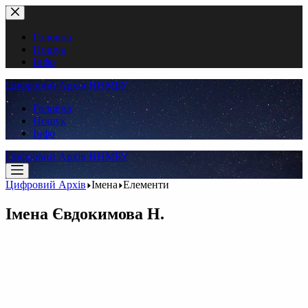
Перейти
до
вмісту
Головна
Пошук
Інфо
Цифровий Архів ННМБУ
Головна
Пошук
Інфо
Цифровий Архів ННМБУ
Цифровий Архів
Імена
Елементи
Імена
Євдокимова Н.