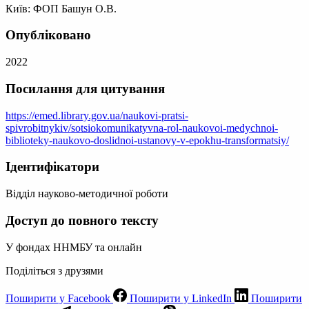
Київ: ФОП Башун О.В.
Опубліковано
2022
Посилання для цитування
https://emed.library.gov.ua/naukovi-pratsi-
spivrobitnykiv/sotsiokomunikatyvna-rol-naukovoi-medychnoi-
biblioteky-naukovo-doslidnoi-ustanovy-v-epokhu-transformatsiy/
Ідентифікатори
Відділ науково-методичної роботи
Доступ до повного тексту
У фондах ННМБУ та онлайн
Поділіться з друзями
Поширити у Facebook
Поширити у LinkedIn
Поширити