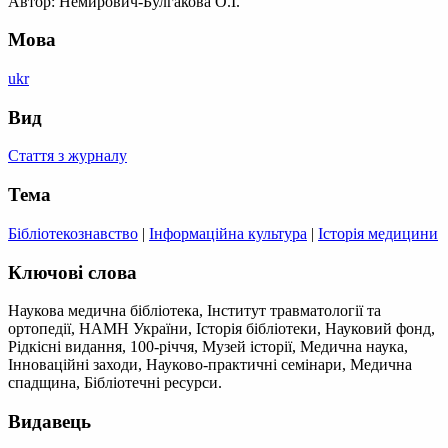
Автор: Немирович-Булгакова О.І.
Мова
ukr
Вид
Стаття з журналу
Тема
Бібліотекознавство
|
Інформаційна культура
|
Історія медицини
Ключові слова
Наукова медична бібліотека, Інститут травматології та
ортопедії, НАМН України, Історія бібліотеки, Науковий фонд,
Рідкісні видання, 100-річчя, Музей історії, Медична наука,
Інноваційні заходи, Науково-практичні семінари, Медична
спадщина, Бібліотечні ресурси.
Видавець