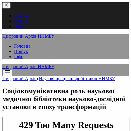
Перейти
до
вмісту
Головна
Пошук
Інфо
Цифровий Архів ННМБУ
Головна
Пошук
Інфо
Цифровий Архів ННМБУ
Цифровий Архів
Наукові праці співробітників ННМБУ
Соціокомунікативна роль наукової
медичної бібліотеки науково-дослідної
установи в епоху трансформацій