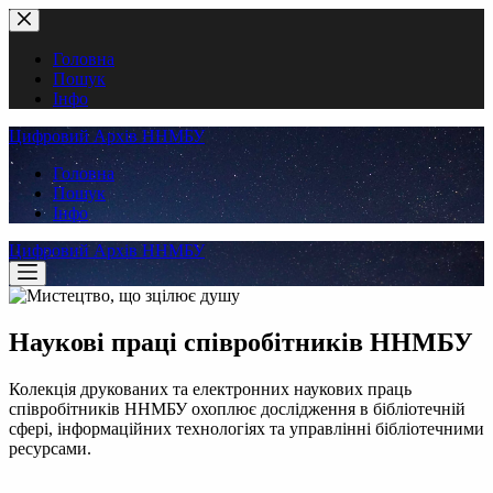
Перейти
до
вмісту
Головна
Пошук
Інфо
Цифровий Архів ННМБУ
Головна
Пошук
Інфо
Цифровий Архів ННМБУ
Наукові праці співробітників ННМБУ
Колекція друкованих та електронних наукових праць
співробітників ННМБУ охоплює дослідження в бібліотечній
сфері, інформаційних технологіях та управлінні бібліотечними
ресурсами.