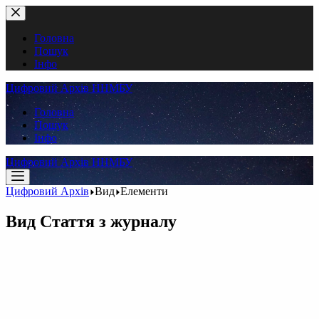
Перейти
до
вмісту
Головна
Пошук
Інфо
Цифровий Архів ННМБУ
Головна
Пошук
Інфо
Цифровий Архів ННМБУ
Цифровий Архів
Вид
Елементи
Вид
Стаття з журналу