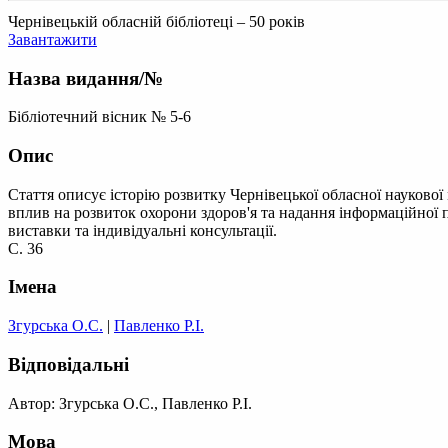
Чернівецькій обласній бібліотеці – 50 років
Завантажити
Назва видання/№
Бібліотечний вісник № 5-6
Опис
Стаття описує історію розвитку Чернівецької обласної наукової м
вплив на розвиток охорони здоров'я та надання інформаційної 
виставки та індивідуальні консультації.
С. 36
Імена
Згурська О.С.
|
Павленко Р.І.
Відповідальні
Автор: Згурська О.С., Павленко Р.І.
Мова