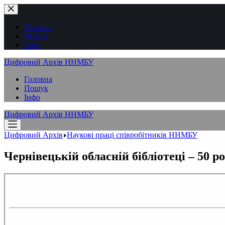
Перейти
до
вмісту
Головна
Пошук
Інфо
Цифровий Архів ННМБУ
Головна
Пошук
Інфо
Цифровий Архів ННМБУ
Цифровий Архів
Наукові праці співробітників ННМБУ
Чернівецькій обласній бібліотеці – 50 р