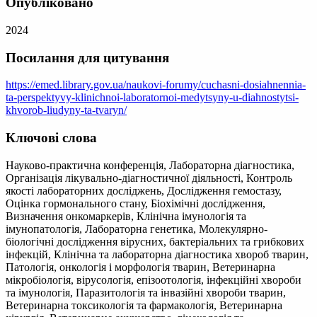
Опубліковано
2024
Посилання для цитування
https://emed.library.gov.ua/naukovi-forumy/cuchasni-dosiahnennia-
ta-perspektyvy-klinichnoi-laboratornoi-medytsyny-u-diahnostytsi-
khvorob-liudyny-ta-tvaryn/
Ключові слова
Науково-практична конференція, Лабораторна діагностика,
Організація лікувально-діагностичної діяльності, Контроль
якості лабораторних досліджень, Дослідження гемостазу,
Оцінка гормонального стану, Біохімічні дослідження,
Визначення онкомаркерів, Клінічна імунологія та
імунопатологія, Лабораторна генетика, Молекулярно-
біологічні дослідження вірусних, бактеріальних та грибкових
інфекцій, Клінічна та лабораторна діагностика хвороб тварин,
Патологія, онкологія і морфологія тварин, Ветеринарна
мікробіологія, вірусологія, епізоотологія, інфекційні хвороби
та імунологія, Паразитологія та інвазійні хвороби тварин,
Ветеринарна токсикологія та фармакологія, Ветеринарна