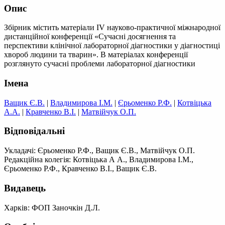
Опис
Збірник містить матеріали ІV науково-практичної міжнародної
дистанційної конференції «Сучасні досягнення та
перспективи клінічної лабораторної діагностики у діагностиці
хвороб людини та тварин». В матеріалах конференції
розглянуто сучасні проблеми лабораторної діагностики
Імена
Ващик Є.В.
|
Владимирова І.М.
|
Єрьоменко Р.Ф.
|
Котвіцька
А.А.
|
Кравченко В.І.
|
Матвійчук О.П.
Відповідальні
Укладачі: Єрьоменко Р.Ф., Ващик Є.В., Матвійчук О.П.
Редакційна колегія: Котвіцька А А., Владимирова І.М.,
Єрьоменко Р.Ф., Кравченко В.І., Ващик Є.В.
Видавець
Харків: ФОП Заночкін Д.Л.