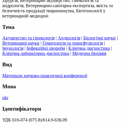
хірургія, Ветеринарне акушерство, гінекологія та
андрологія, Ветеринарно-санітарна експертиза, якість та
безпечність продукції тваринництва, Біотехнології у
ветеринарній медицині
Тема
Акушерство та гінекологія
|
Андрологія
|
Біологічні науки
|
Ветеринарні науки
|
Гематологія та трансфузіологія
|
Імунологія
|
Інфекційні хвороби
|
Клінічна діагностика
|
Клінічна лабораторна діагностика
|
Медична біохімія
Вид
Матеріали науково-практичної конференції
Мова
ukr
Ідентифікатори
УДК 616-074 (075.8)/614.9-636.09