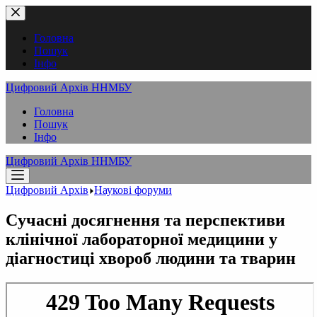
Перейти
до
вмісту
Головна
Пошук
Інфо
Цифровий Архів ННМБУ
Головна
Пошук
Інфо
Цифровий Архів ННМБУ
Цифровий Архів
Наукові форуми
Cучасні досягнення та перспективи
клінічної лабораторної медицини у
діагностиці хвороб людини та тварин