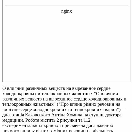
О влиянии различных веществ на вырезанное сердце
холоднокровных и теплокровных животных
"О влиянии
различных веществ на вырезанное сердце холоднокровных и
теплокровных животных" ("Про вплив різних речовин на
вирізане серце холоднокровних та теплокровних тварин") —
дисертація Каковського Антіна Хомича на ступінь доктора
медицини. Робота містить 2 рисунки та 112
експериментальних кривих і присвячена дослідженню
прямого впливу різних хімічних речовин на діяльність