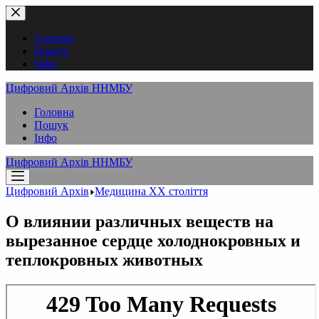
Перейти
до
вмісту
Головна
Пошук
Інфо
Цифровий Архів ННМБУ
Головна
Пошук
Інфо
Цифровий Архів ННМБУ
Цифровий Архів
Медицина XX століття
О влиянии различных веществ на
вырезанное сердце холоднокровных и
теплокровных животных