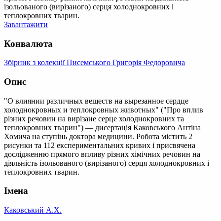
ізольованого (вирізаного) серця холоднокровних і
теплокровних тварин.
Завантажити
Конвалюта
Збірник з колекції Писемського Григорія Федоровича
Опис
"О влиянии различных веществ на вырезанное сердце
холоднокровных и теплокровных животных" ("Про вплив
різних речовин на вирізане серце холоднокровних та
теплокровних тварин") — дисертація Каковського Антіна
Хомича на ступінь доктора медицини. Робота містить 2
рисунки та 112 експериментальних кривих і присвячена
дослідженню прямого впливу різних хімічних речовин на
діяльність ізольованого (вирізаного) серця холоднокровних і
теплокровних тварин.
Імена
Каковський А.Х.