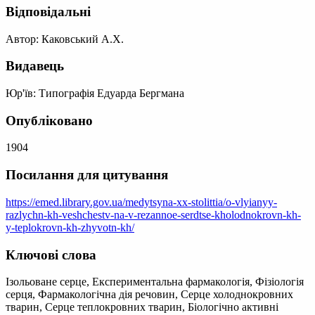
Відповідальні
Автор: Каковський А.Х.
Видавець
Юр'їв: Типографія Едуарда Бергмана
Опубліковано
1904
Посилання для цитування
https://emed.library.gov.ua/medytsyna-xx-stolittia/o-vlyianyy-
razlychn-kh-veshchestv-na-v-rezannoe-serdtse-kholodnokrovn-kh-
y-teplokrovn-kh-zhyvotn-kh/
Ключові слова
Ізольоване серце, Експериментальна фармакологія, Фізіологія
серця, Фармакологічна дія речовин, Серце холоднокровних
тварин, Серце теплокровних тварин, Біологічно активні