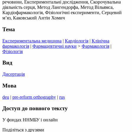
речовини, Експериментальні дослідження, Скорочувальна
діяльність серця, Метод Лангендорфа, Метод Вільямса,
Кардіофармакологія, Фізіологічні експерименти, Серцевий
м’яз, Каковський Антін Хомич
Тема
Експериментальна медицина
|
Кардіологія
|
Клінічна
фармакологія
|
Фармацевтичні науки
>
Фармакологія
|
Фізіологія
Вид
Дисертація
Мова
deu
|
pre-reform orthography
|
rus
Доступ до повного тексту
У фондах ННМБУ і онлайн
Поділіться з друзями