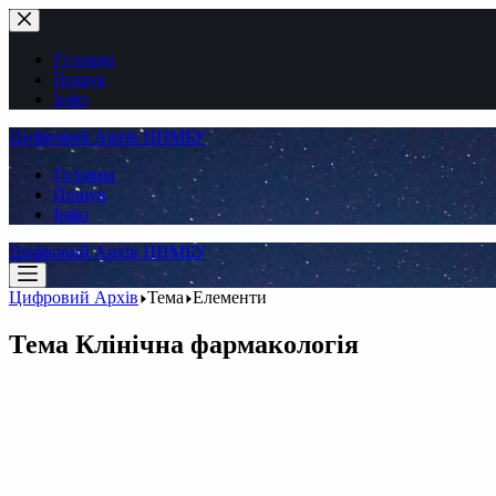
Перейти
до
вмісту
Головна
Пошук
Інфо
Цифровий Архів ННМБУ
Головна
Пошук
Інфо
Цифровий Архів ННМБУ
Цифровий Архів
Тема
Елементи
Тема
Клінічна фармакологія