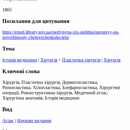
1865
Посилання для цитування
https://emed.library.gov.ua/medytsyna-xix-stolittia/operatsyy-na-
poverkhnosty-chelovecheskoho-tela/
Тема
Історія медицини
|
Хірургія
>
Пластична хірургія
|
Хірургія
Ключові слова
Хірургія, Пластична хірургія, Дерматопластика,
Ринопластика, Хілопластика, Блефаропластика, Хірургічні
операції, Реконструктивна хірургія, Медичний атлас,
Хірургічна анатомія, Історія медицини
Вид
Атлас
|
Наукове видання