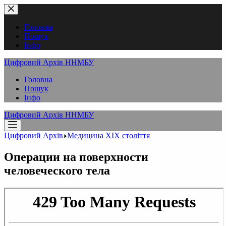
Перейти
до
вмісту
Головна
Пошук
Інфо
Цифровий Архів ННМБУ
Головна
Пошук
Інфо
Цифровий Архів ННМБУ
Цифровий Архів
Медицина XІX століття
Операции на поверхности
человеческого тела