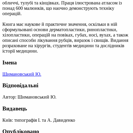
обличчі, тулубі та кінцівках. Праця ілюстрована атласом із
понад 600 малюнків, що наочно демонструють техніку
операцій.
Книга має наукове й практичне значення, оскільки в ній
сформульовані основи дерматопластики, ринопластики,
хілопластики, операцій на повіках, губах, носі, вухах, а також
описані способи лікування рубців, виразок і свищів. Видання
розраховане на хірургів, студентів медицини та дослідників
історії медицини.
Імена
Шимановський Ю.
Відповідальні
Автор: Шимановський Ю.
Видавець
Київ: типографія І. та А. Давиденко
Опубліковано