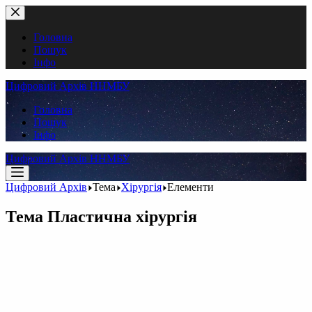
Перейти
до
вмісту
Головна
Пошук
Інфо
Цифровий Архів ННМБУ
Головна
Пошук
Інфо
Цифровий Архів ННМБУ
Цифровий Архів
Тема
Хірургія
Елементи
Тема
Пластична хірургія