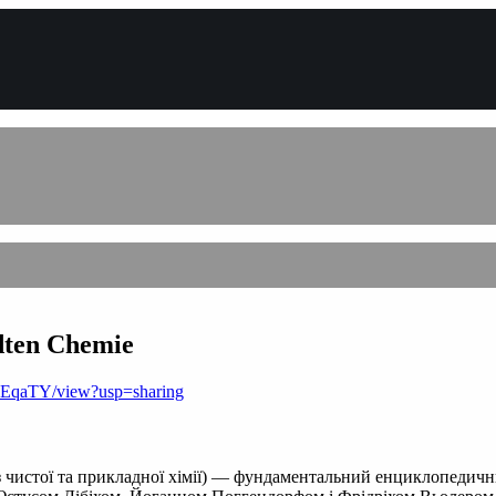
dten Chemie
HEqaTY/view?usp=sharing
з чистої та прикладної хімії) — фундаментальний енциклопедични