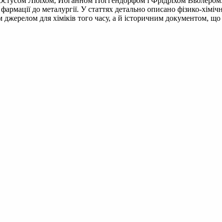
а Юстусом Лібіхом, Йоганном Поггендорфом і Фрідріхом Вьолеро
д фармації до металургії. У статтях детально описано фізико-хіміч
 джерелом для хіміків того часу, а й історичним документом, що