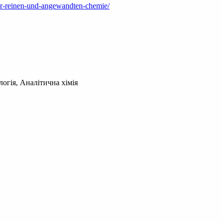
der-reinen-und-angewandten-chemie/
логія, Аналітична хімія