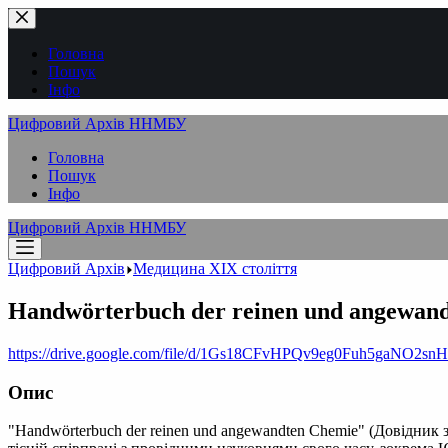
Перейти
до
вмісту
Головна
Пошук
Інфо
Цифровий Архів ННМБУ
Головна
Пошук
Інфо
Цифровий Архів ННМБУ
Цифровий Архів
Медицина XІX століття
Handwörterbuch der reinen und angewan
https://drive.google.com/file/d/1Gs18CFvHPQv9eg0Fuh5gaNO2sn
Опис
"Handwörterbuch der reinen und angewandten Chemie" (Довідник 