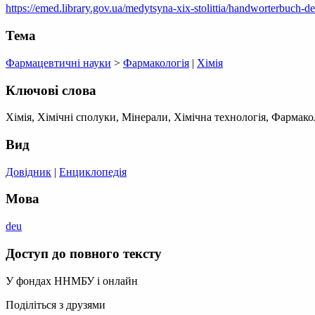
https://emed.library.gov.ua/medytsyna-xix-stolittia/handworterbuch-
Тема
Фармацевтичні науки
>
Фармакологія
|
Хімія
Ключові слова
Хімія, Хімічні сполуки, Мінерали, Хімічна технологія, Фармако
Вид
Довідник
|
Енциклопедія
Мова
deu
Доступ до повного тексту
У фондах ННМБУ і онлайн
Поділіться з друзями