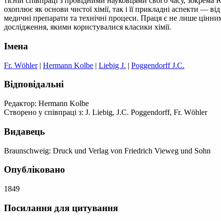
тісній співпраці з провідними науковцями свого часу, зокрем
охоплює як основи чистої хімії, так і її прикладні аспекти — ві
медичні препарати та технічні процеси. Праця є не лише цінним
дослідження, якими користувалися класики хімії.
Імена
Fr. Wöhler
|
Hermann Kolbe
|
Liebig J.
|
Poggendorff J.C.
Відповідальні
Редактор: Hermann Kolbe
Створено у співпраці з: J. Liebig, J.C. Poggendorff, Fr. Wöhler
Видавець
Braunschweig: Druck und Verlag von Friedrich Vieweg und Sohn
Опубліковано
1849
Посилання для цитування