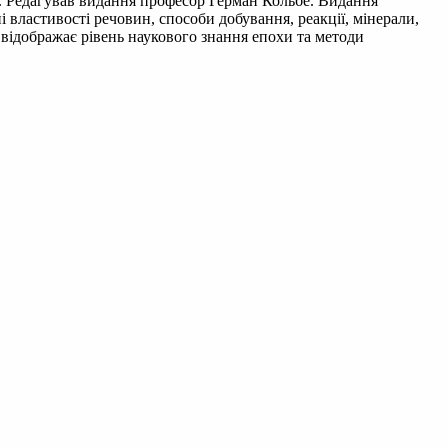
м. Редагував видання професор Герман Кольбе. Видання
ні властивості речовин, способи добування, реакції, мінерали,
 відображає рівень наукового знання епохи та методи