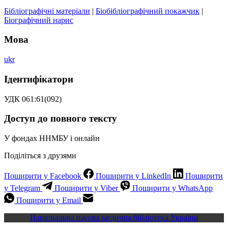
Бібліографічні матеріали
|
Біобібліографічний покажчик
|
Біографічний нарис
Мова
ukr
Ідентифікатори
УДК 061:61(092)
Доступ до повного тексту
У фондах ННМБУ і онлайн
Поділіться з друзями
Поширити у Facebook
Поширити у LinkedIn
Поширити
у Telegram
Поширити у Viber
Поширити у WhatsApp
Поширити у Email
Національна науова медична бібліотека України