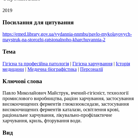
2019
Посилання для цитування
https://emed.library.gov.ua/vydannia-nnmbu/pavlo-mykolayovych-
maystruk-na-storozhi-ratsionalnoho-kharchuvannia-2
Тема
Гігієна та професійна патологія
|
Гігієна харчування
|
Історія
медицини
|
Медична біографістика
|
Персоналії
Ключові слова
Павло Миколайович Майструк, вчений-гігієніст, технології
промислового виробництва, раціон харчування, застосування
високоочищених ферментів глюкозооксидази, застосування
високоочищених ферментів каталази, освітлення крові,
раціональне харчування, лікувально-профілактичне
харчування, криль, фторування води.
Вид