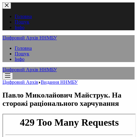
Перейти
до
вмісту
Головна
Пошук
Інфо
Цифровий Архів ННМБУ
Головна
Пошук
Інфо
Цифровий Архів ННМБУ
Цифровий Архів
Видання ННМБУ
Павло Миколайович Майструк. На
сторожі раціонального харчування