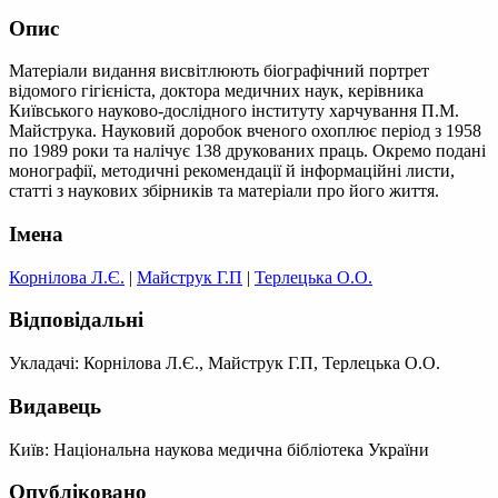
Опис
Матеріали видання висвітлюють біографічний портрет
відомого гігієніста, доктора медичних наук, керівника
Київського науково-дослідного інституту харчування П.М.
Майструка. Науковий доробок вченого охоплює період з 1958
по 1989 роки та налічує 138 друкованих праць. Окремо подані
монографії, методичні рекомендації й інформаційні листи,
статті з наукових збірників та матеріали про його життя.
Імена
Корнілова Л.Є.
|
Майструк Г.П
|
Терлецька О.О.
Відповідальні
Укладачі: Корнілова Л.Є., Майструк Г.П, Терлецька О.О.
Видавець
Київ: Національна наукова медична бібліотека України
Опубліковано