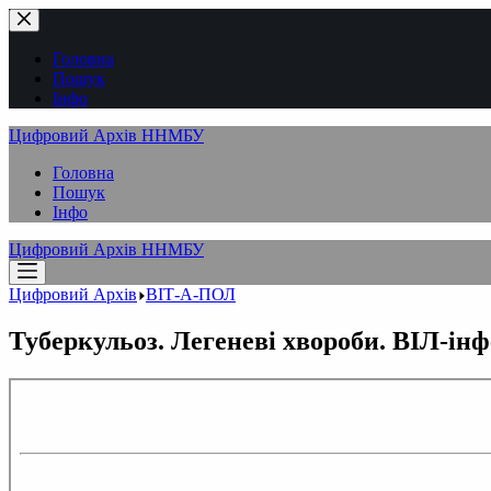
Перейти
до
вмісту
Головна
Пошук
Інфо
Цифровий Архів ННМБУ
Головна
Пошук
Інфо
Цифровий Архів ННМБУ
Цифровий Архів
ВІТ-А-ПОЛ
Туберкульоз. Легеневі хвороби. ВІЛ-інфе