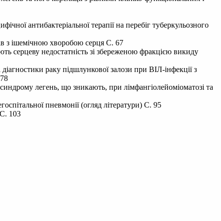
ифічної антибактеріальної терапії на перебіг туберкульозного
ів з ішемічною хворобою серця С. 67
ають серцеву недостатність зі збереженою фракцією викиду
 діагностики раку підшлункової залози при ВІЛ-інфекції з
 78
а синдрому легень, що зникають, при лімфангіолейоміоматозі та
оспітальної пневмонії (огляд літератури) С. 95
С. 103