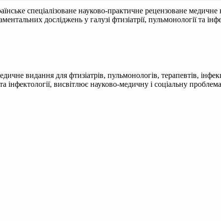
аїнське спеціалізоване науково-практичне рецензоване медичне в
даментальних досліджень у галузі фтизіатрії, пульмонології та ін
ичне видання для фтизіатрів, пульмонологів, терапевтів, інфекці
 та інфектології, висвітлює науково-медичну і соціальну пробле