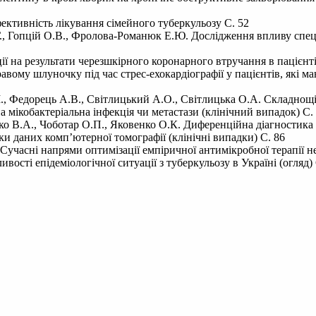
ективність лікування сімейного туберкульозу С. 52
.Г., Гопцій О.В., Фролова-Романюк Е.Ю. Дослідження впливу спец
ії на результати черезшкірного коронарного втручання в пацієнт
ому шлуночку під час стрес-ехокардіографії у пацієнтів, які м
М., Федорець А.В., Світлицький А.О., Світлицька О.А. Складнощі
 мікобактеріальна інфекція чи метастази (клінічний випадок) С.
ненко В.А., Чоботар О.П., Яковенко О.К. Диференційна діагностик
 даних комп’ютерної томографії (клінічні випадки) С. 86
учасні напрями оптимізації емпіричної антимікробної терапії нег
ості епідеміологічної ситуації з туберкульозу в Україні (огляд) 