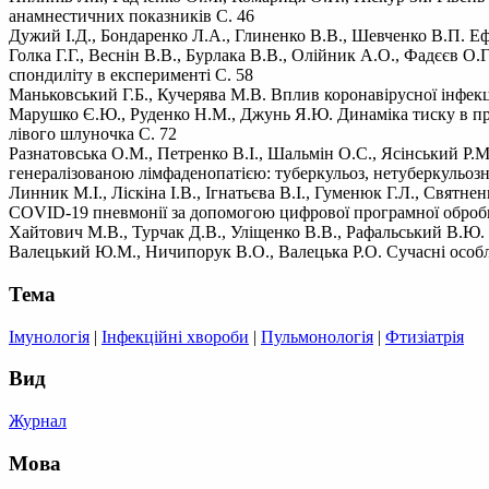
анамнестичних показників С. 46
Дужий І.Д., Бондаренко Л.А., Глиненко В.В., Шевченко В.П. Еф
Голка Г.Г., Веснін В.В., Бурлака В.В., Олійник А.О., Фадєєв О
спондиліту в експерименті С. 58
Маньковський Г.Б., Кучерява М.В. Вплив коронавірусної інфекц
Марушко Є.Ю., Руденко Н.М., Джунь Я.Ю. Динаміка тиску в прав
лівого шлуночка С. 72
Разнатовська О.М., Петренко В.І., Шальмін О.С., Ясінський Р.
генералізованою лімфаденопатією: туберкульоз, нетуберкульозна
Линник М.І., Ліскіна І.В., Ігнатьєва В.І., Гуменюк Г.Л., Свят
COVID-19 пневмонії за допомогою цифрової програмної обробки
Хайтович М.В., Турчак Д.В., Уліщенко В.В., Рафальський В.Ю. С
Валецький Ю.М., Ничипорук В.О., Валецька Р.О. Сучасні особлив
Тема
Імунологія
|
Інфекційні хвороби
|
Пульмонологія
|
Фтизіатрія
Вид
Журнал
Мова