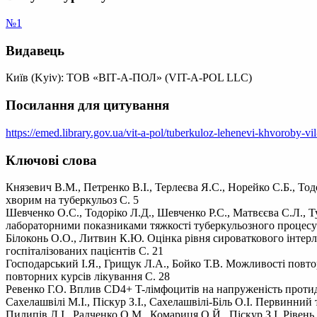
№1
Видавець
Київ (Kyiv): ТОВ «ВІТ-А-ПОЛ» (VIT-A-POL LLC)
Посилання для цитування
https://emed.library.gov.ua/vit-a-pol/tuberkuloz-lehenevi-khvoroby-vil
Ключові слова
Князевич В.М., Петренко В.І., Терлеєва Я.С., Норейко С.Б., То
хворим на туберкульоз С. 5
Шевченко О.С., Тодоріко Л.Д., Шевченко Р.С., Матвєєва С.Л., Ту
лабораторними показниками тяжкості туберкульозного процесу
Білоконь О.О., Литвин К.Ю. Оцінка рівня сироваткового інтерл
госпіталізованих пацієнтів С. 21
Господарський І.Я., Грищук Л.А., Бойко Т.В. Можливості повто
повторних курсів лікування С. 28
Ревенко Г.О. Вплив CD4+ T-лімфоцитів на напруженість протиди
Сахелашвілі М.І., Піскур З.І., Сахелашвілі-Біль О.І. Первинний
Пилипів Л.І., Радченко О.М., Комариця О.Й., Піскур З.І. Рівен