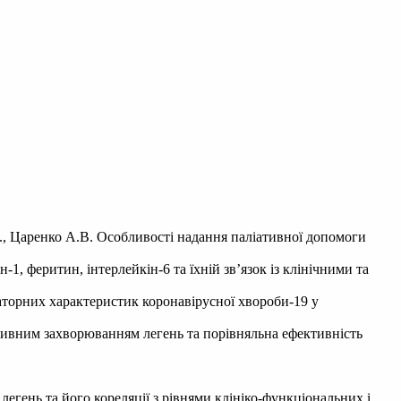
С., Царенко А.В. Особливості надання паліативної допомоги
1, феритин, інтерлейкін-6 та їхній зв’язок із клінічними та
аторних характеристик коронавірусної хвороби-19 у
ктивним захворюванням легень та порівняльна ефективність
легень та його кореляції з рівнями клініко-функціональних і