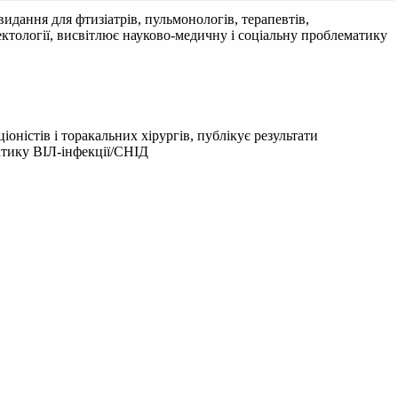
идання для фтизіатрів, пульмонологів, терапевтів,
фектології, висвітлює науково-медичну і соціальну проблематику
оністів і торакальних хірургів, публікує результати
матику ВІЛ-інфекції/СНІД