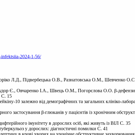
-infektsiia-2024-1-56/
доріко Л.Д., Підвербецька О.В., Разнатовська О.М., Шевченко О.
дор Є., Овчаренко І.А., Швець О.М., Погорєлова О.О. β-дефензин-
 С. 15
ейкіну-10 залежно від демографічних та загальних клініко-лабор
рного застосування β-глюканів у пацієнтів із хронічним обстру
фтерійного імунітету в дорослих осіб, які живуть із ВІЛ С. 35
 туберкульоз у дорослих: діагностичні помилки С. 41
ь лептину в крові хворих на хронічне обструктивне захворювання 