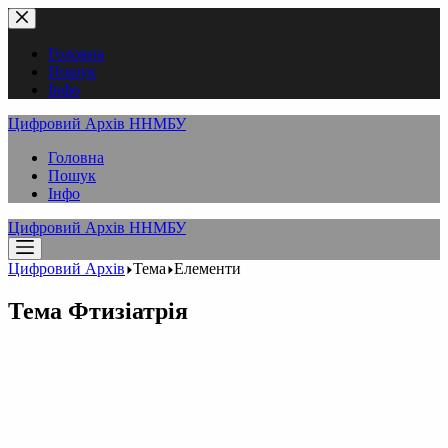
Перейти
до
вмісту
Головна
Пошук
Інфо
Цифровий Архів ННМБУ
Головна
Пошук
Інфо
Цифровий Архів ННМБУ
Цифровий Архів
Тема
Елементи
Тема
Фтизіатрія