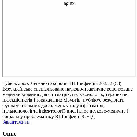
Туберкульоз. Легеневі хвороби. ВІЛ-інфекція 2023.2 (53)
Всеукраїнське спеціалізоване науково-практичне рецензоване
медичне видання для фтизіатрів, пульмонологів, терапевтів,
інфекціоністів і торакальних хірургів, публікує результати
фундаментальних досліджень у галузі фтизіатрії,
пульмонології та інфектології, висвітлює науково-медичну і
соціальну проблематику ВІЛ-інфекції/СНІД
Завантажити
Опис