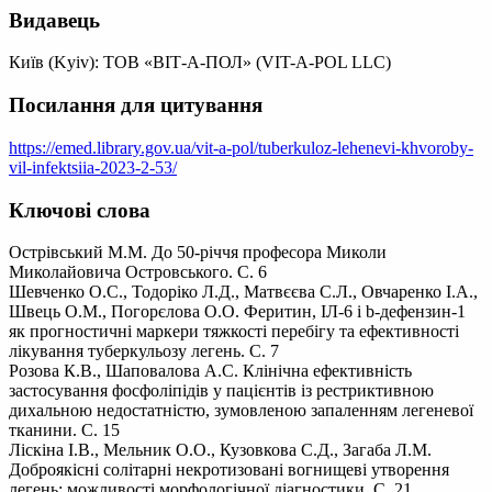
Видавець
Київ (Kyiv): ТОВ «ВІТ-А-ПОЛ» (VIT-A-POL LLC)
Посилання для цитування
https://emed.library.gov.ua/vit-a-pol/tuberkuloz-lehenevi-khvoroby-
vil-infektsiia-2023-2-53/
Ключові слова
Острівський М.М. До 50-річчя професора Миколи
Миколайовича Островського. С. 6
Шевченко О.С., Тодоріко Л.Д., Матвєєва С.Л., Овчаренко І.А.,
Швець О.М., Погорєлова О.О. Феритин, ІЛ-6 і b-дефензин-1
як прогностичні маркери тяжкості перебігу та ефективності
лікування туберкульозу легень. С. 7
Розова К.В., Шаповалова А.С. Клінічна ефективність
застосування фосфоліпідів у пацієнтів із рестриктивною
дихальною недостатністю, зумовленою запаленням легеневої
тканини. С. 15
Ліскіна І.В., Мельник О.О., Кузовкова С.Д., Загаба Л.М.
Доброякісні солітарні некротизовані вогнищеві утворення
легень: можливості морфологічної діагностики. С. 21