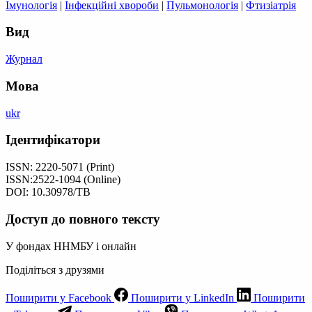
Імунологія
|
Інфекційні хвороби
|
Пульмонологія
|
Фтизіатрія
Вид
Журнал
Мова
ukr
Ідентифікатори
ISSN: 2220-5071 (Print)
ISSN:2522-1094 (Online)
DOI: 10.30978/TB
Доступ до повного тексту
У фондах ННМБУ і онлайн
Поділіться з друзями
Поширити у Facebook
Поширити у LinkedIn
Поширити