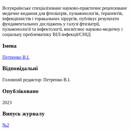
Всеукраїнське спеціалізоване науково-практичне рецензоване
медичне видання для фтизіатрів, пульмонологів, терапевтів,
інфекціоністів і торакальних хірургів, публікує результати
фундаментальних досліджень у галузі фтизіатрії,
пульмонології та інфектології, висвітлює науково-медичну і
соціальну проблематику ВІЛ-інфекції/СНІД
Імена
Петренко В.І.
Відповідальні
Головний редактор: Петренко В.І.
Опубліковано
2023
Випуск журналу
№2