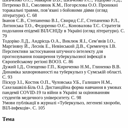
Петренко В.І., Смоляник К.М., Погорєлова О.О. Проникні
торакальні травми, пов’язані з бойовими діями (огляд
літератури). С. 68
Іванов С.В., Степаненко В.І., Свирид С.Г., Степаненко Р.Л.,
Литинська Т.О., Федоренко О.Є., Коновалова Т.С. Стратегія
подолання епідемії ВІЛ/СНІДу в Україні (огляд літератури). С.
79
Тодоріко Л.Д., Андрієць О.А., Виклюк Я.І., Сем’янів І.О.,
Маргіняну Й., Леснік Е., Невінський Д.В., Єременчук І.В.
Перспективи застосування штучного інтелекту для
прогнозування поширення туберкульозної інфекції в
Європейському регіоні ВООЗ. С. 86
Дужий І.Д., Олещенко Г.П., Кириченко Н.М., Глиненко В.В.
Динаміка захворюваності на туберкульоз у Сумській області.
С. 93
Піскур З.І., Костик О.П., Чуловська У.Б., Галишич Н.М.,
Сахелашвілі-Біль О.І. Дистанційна форма навчання в умовах
пандемії COVID-19 та війни в Україні за оцінюванням
студентів медичного університету. С. 98
Умови публікації в журналі «Туберкульоз, легеневі хвороби,
ВІЛ-інфекція». С. 105
Тема