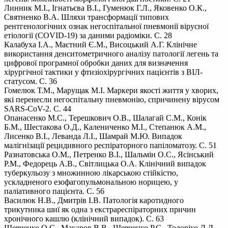
Линник М.І., Ігнатьєва В.І., Гуменюк Г.Л., Яковенко О.К.,
Святненко В.А. Шляхи трансформації типових
рентгенологічних ознак негоспітальної пневмонії вірусної
етіології (COVID-19) за даними радіоміки. С. 28
Калабуха І.А., Маєтний Є.М., Висоцький А.Г. Клінічне
використання денситометричного аналізу патології легень та
цифрової програмної обробки даних для визначення
хірургічної тактики у фтизіохірургічних пацієнтів з ВІЛ-
статусом. С. 36
Гомелюк Т.М., Марущак М.І. Маркери якості життя у хворих,
які перенесли негоспітальну пневмонію, спричинену вірусом
SARS-CoV-2. С. 44
Опанасенко М.С., Терешкович О.В., Шалагай С.М., Конік
Б.М., Шестакова О.Д., Калениченко М.І., Степанюк А.М.,
Лисенко В.І., Леванда Л.І., Шамрай М.Ю. Випадок
малігнізації рецидивного респіраторного папіломатозу. С. 51
Разнатовська О.М., Петренко В.І., Шальмін О.С., Ясінський
Р.М., Федорець А.В., Світлицька О.А. Клінічний випадок
туберкульозу з множинною лікарською стійкістю,
ускладненого езофагопульмональною норицею, у
паліативного пацієнта. С. 56
Василюк Н.В., Дмитрів І.В. Патологія каротидного
трикутника шиї як одна з екстрареспіраторних причин
хронічного кашлю (клінічний випадок). С. 63
Шевченко О.С., Макаров В.В., Шевченко Р.С., Тодоріко Л.Д.,