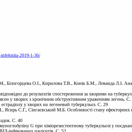
-infektsiia-2019-1-36/
 Білогорцева О.І., Кирилова Т.В., Конік Б.М., Леванда Л.І. Анал
 відповідно до результатів спостереження за хворими на туберкуль
ясен у хворих з хронічним обструктивним ураженням легень. С.
 естрадіолу у хворих на легеневий туберкульоз. С. 29
., Ясирь С.Г., Сінгаєвський М.Б. Особливості стану ефекторних 
адок. С. 40
ноглобуліну G при хіміорезистентному туберкульозі у поєднанні 
ВІЛ-інфікованих пацієнтів. С. 52