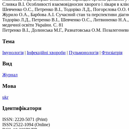
Сливка В.І. Особливості взаємовідносин хворого і лікаря в кліні
Шевченко О.С., Петренко В.І., Тодоріко Л.Д., Погорєлова О.О. С
Журило О.А., Барбова А.І. Сучасний стан та перспективи діаг
Тодоріко Л.Д., Петренко В.І., Шевченко О.С., Литвиненко Н.А.
медичної освіти України. С. 81
Петренко В.І., Долинська М.Г., Разнатовська О.М. Позалегенев
Тема
Імунологія
|
Інфекційні хвороби
|
Пульмонологія
|
Фтизіатрія
Вид
Журнал
Мова
ukr
Ідентифікатори
ISSN: 2220-5071 (Print)
ISSN:2522-1094 (Online)