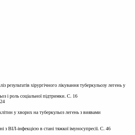
із результатів хірургічного лікування туберкульозу легень у
оз і роль соціальної підтримки. С. 16
 24
клітин у хворих на туберкульоз легень з виявами
з ВІЛ-інфекцією в стані тяжкої імуносупресії. С. 46