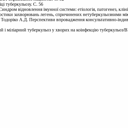
ці туберкульозу. С. 56
индром відновлення імунної системи: етіологія, патогенез, кліні
ностики захворювань легень, спричинених нетуберкульозними мік
, Тодоріко А.Д. Перспективи впровадження консультативно-індив
ий і міліарний туберкульоз у хворих на коінфекцію туберкульоз/