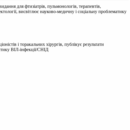
идання для фтизіатрів, пульмонологів, терапевтів,
фектології, висвітлює науково-медичну і соціальну проблематику
оністів і торакальних хірургів, публікує результати
матику ВІЛ-інфекції/СНІД