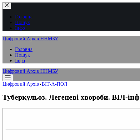
Перейти
до
вмісту
Головна
Пошук
Інфо
Цифровий Архів ННМБУ
Головна
Пошук
Інфо
Цифровий Архів ННМБУ
Цифровий Архів
ВІТ-А-ПОЛ
Туберкульоз. Легеневі хвороби. ВІЛ-інфе