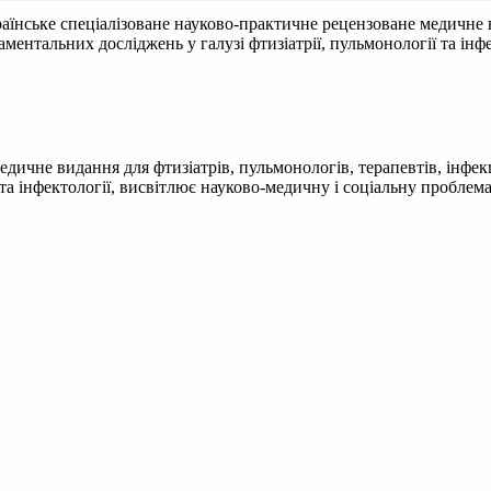
аїнське спеціалізоване науково-практичне рецензоване медичне в
даментальних досліджень у галузі фтизіатрії, пульмонології та ін
ичне видання для фтизіатрів, пульмонологів, терапевтів, інфекці
 та інфектології, висвітлює науково-медичну і соціальну пробле