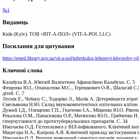
№1
Видавець
Київ (Kyiv): ТОВ «ВІТ-А-ПОЛ» (VIT-A-POL LLC)
Посилання для цитування
https://emed.library.gov.ua/vit-a-pol/tuberkuloz-lehenevi-khvoroby-vil
Ключові слова
Калабуха В.А. Ювілей Валентини Афанасіївни Калабухи. С. 5
Фещенко Ю.І., Опанасенко М.С., Терешкович О.В., Шалагай С.М.,
дітей. С. 7
Леснік Е., Чобану С., Тодоріко Л., Малік А. Детермінанти втрат
Ємельянова Н.Ю. Склад імунокомпетентних епітельних клітин 
Дужий І.Д., Олещенко Г.П., Гнатенко І.А., Міщенко Ю.О. Рівень
Рекалова О.М., Панасюкова О.Р., Матвієнко Ю.О., Грабченко Н.І
гіперчутливості до протитуберкульозних препаратів. С. 34
Ніколаєва О.Д. Гістоплазмоз у ВІЛ-інфікованого. Клінічний вип
Мацегора Н.А., Капрош А.В. Клінічний приклад застосування іму
Ніколаєва О.Д. Вперше виявлений саркоїдоз органів дихання у 