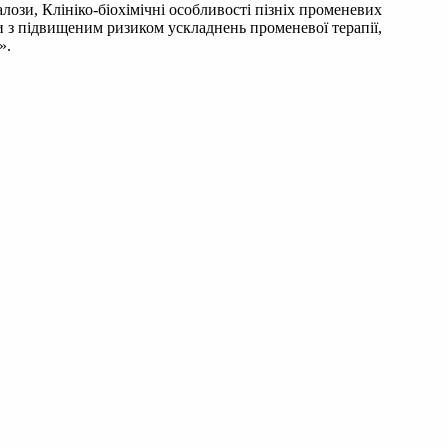
залози, Клініко-біохімічні особливості пізніх променевих
и з підвищеним ризиком ускладнень променевої терапії,
».