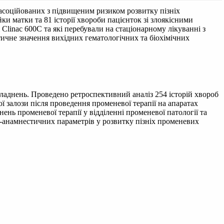
асоційованих з підвищеним ризиком розвитку пізніх
и матки та 81 історії хвороби пацієнток зі злоякісними
linac 600C та які перебували на стаціонарному лікуванні з
тичне значення вихідних гематологічних та біохімічних
ладнень. Проведено ретроспективний аналіз 254 історій хвороб
 залози після проведення променевої терапії на апаратах
нь променевої терапії у відділенні променевої патології та
о-анамнестичних параметрів у розвитку пізніх променевих