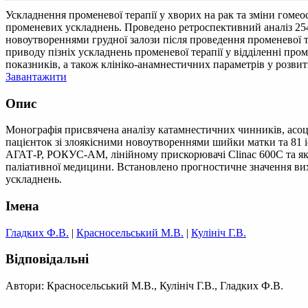
Ускладнення променевої терапії у хворих на рак та зміни гомео
променевих ускладнень. Проведено ретроспективний аналіз 254 
новоутвореннями грудної залози після проведення променевої т
приводу пізніх ускладнень променевої терапії у відділенні про
показників, а також клініко-анамнестичних параметрів у розви
Завантажити
Опис
Монографія присвячена аналізу катамнестичних чинників, асоц
пацієнток зі злоякісними новоутвореннями шийки матки та 81 і
АГАТ-Р, РОКУС-АМ, лінійному прискорювачі Clinac 600C та які п
паліативної медицини. Встановлено прогностичне значення вихі
ускладнень.
Імена
Гладких Ф.В.
|
Красносельський М.В.
|
Кулініч Г.В.
Відповідальні
Автори: Красносельський М.В., Кулініч Г.В., Гладких Ф.В.