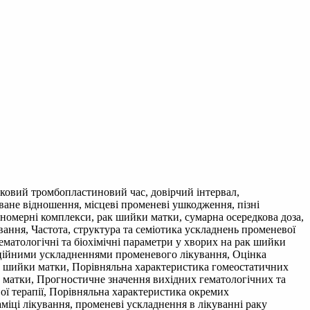
ковий тромбопластиновий час, довірчий інтервал,
ване відношення, місцеві променеві ушкодження, пізні
ономерні комплекси, рак шийки матки, сумарна осередкова доза,
ування, Частота, структура та семіотика ускладнень променевої
гематологічні та біохімічні параметри у хворих на рак шийки
іаційними ускладненнями променевого лікування, Оцінка
рак шийки матки, Порівняльна характеристика гомеостатичних
 матки, Прогностичне значення вихідних гематологічних та
ої терапії, Порівняльна характеристика окремих
міці лікування, променеві ускладнення в лікуванні раку