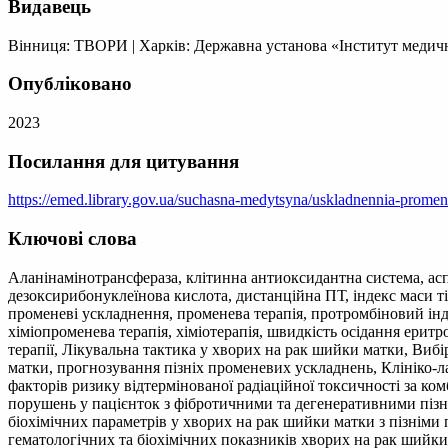
Видавець
Вінниця: ТВОРИ
|
Харків: Державна установа «Інститут медичн
Опубліковано
2023
Посилання для цитування
https://emed.library.gov.ua/suchasna-medytsyna/uskladnennia-promen
Ключові слова
Аланінамінотрансфераза, клітинна антиоксидантна система, ас
дезоксирибонуклеїнова кислота, дистанційна ПТ, індекс маси т
променеві ускладнення, променева терапія, протромбіновий інд
хіміопроменева терапія, хіміотерапія, швидкість осідання еритр
терапії, Лікувальна тактика у хворих на рак шийки матки, Вибір
матки, прогнозування пізніх променевих ускладнень, Клініко-
факторів ризику відтермінованої радіаційної токсичності за к
порушень у пацієнток з фібротичними та дегенеративними пізн
біохімічних параметрів у хворих на рак шийки матки з пізнім
гематологічних та біохімічних показників хворих на рак шийки 