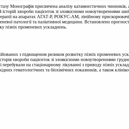
стазу
Монографія присвячена аналізу катамнестичних чинників, 
історій хвороби пацієнток зі злоякісними новоутвореннями шийк
ерапії на апаратах АГАТ-Р, РОКУС-АМ, лінійному прискорювачі C
меневої патології та паліативної медицини. Встановлено прогнос
тку пізніх променевих ускладнень.
ійованих з підвищеним ризиком розвитку пізніх променевих уск
сторія хвороби пацієнток зі злоякісними новоутвореннями грудної
еребували на стаціонарному лікуванні з приводу пізніх ускладне
дних гематологічних та біохімічних показників, а також клінік