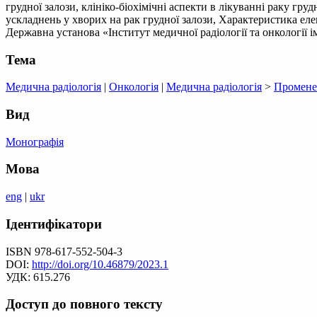
грудної залози, клініко-біохімічні аспекти в лікуванні раку груд
ускладнень у хворих на рак грудної залози, Характеристика ел
Державна установа «Інститут медичної радіології та онкології і
Тема
Медична радіологія
|
Онкологія
|
Медична радіологія
>
Променев
Вид
Монографія
Мова
eng
|
ukr
Ідентифікатори
ISBN 978-617-552-504-3
DOI:
http://doi.org/10.46879/2023.1
УДК: 615.276
Доступ до повного тексту