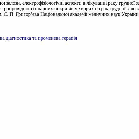
ної залози, електрофізіологічні аспекти в лікуванні раку грудної 
ектропровідності шкірних покривів у хворих на рак грудної залоз
м. С. П. Григор’єва Національної академії медичних наук України
а діагностика та променева терапія