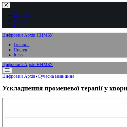
Перейти
до
вмісту
Головна
Пошук
Інфо
Цифровий Архів ННМБУ
Головна
Пошук
Інфо
Цифровий Архів ННМБУ
Цифровий Архів
Сучасна медицина
Ускладнення променевої терапії у хвори