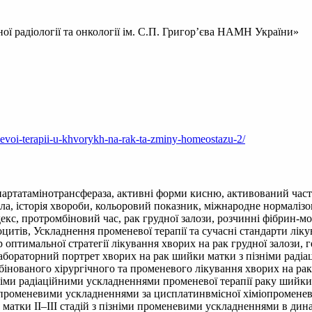
ої радіології та онкології ім. С.П. Григор’єва НАМН України»
evoi-terapii-u-khvorykh-na-rak-ta-zminy-homeostazu-2/
партатамінотрансфераза, активні форми кисню, активований част
іла, історія хвороби, кольоровий показник, міжнародне нормалізо
екс, протромбіновий час, рак грудної залози, розчинні фібрин-м
оцитів, Ускладнення променевої терапії та сучасні стандарти лік
 оптимальної стратегії лікування хворих на рак грудної залози, 
лабораторний портрет хворих на рак шийки матки з пізніми рад
омбінованого хірургічного та променевого лікування хворих на 
іми радіаційними ускладненнями променевої терапії раку шийки
и променевими ускладненнями за цисплатинвмісної хіміопроменев
матки ІІ–ІІІ стадій з пізніми променевими ускладненнями в дина