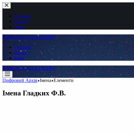
Перейти
до
вмісту
Головна
Пошук
Інфо
Цифровий Архів ННМБУ
Головна
Пошук
Інфо
Цифровий Архів ННМБУ
Цифровий Архів
Імена
Елементи
Імена
Гладких Ф.В.