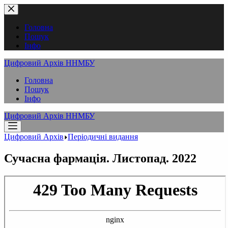
Перейти
до
вмісту
Головна
Пошук
Інфо
Цифровий Архів ННМБУ
Головна
Пошук
Інфо
Цифровий Архів ННМБУ
Цифровий Архів
Періодичні видання
Сучасна фармація. Листопад. 2022