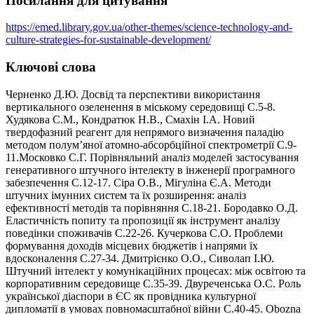
Посилання для цитування
https://emed.library.gov.ua/other-themes/science-technology-and-
culture-strategies-for-sustainable-development/
Ключові слова
Черненко Д.Ю. Досвід та перспективи використання
вертикального озеленення в міському середовищі С.5-8.
Худякова С.М., Кондратюк Н.В., Смахін І.А. Новий
твердофазний реагент для непрямого визначення паладію
методом полум’яної атомно-абсорбційної спектрометрії С.9-
11.Московко С.Г. Порівняльний аналіз моделей застосування
генеративного штучного інтелекту в інженерії програмного
забезпечення С.12-17. Сіра О.В., Мігуліна Є.А. Методи
штучних імунних систем та їх розширення: аналіз
ефективності методів та порівняння С.18-21. Бородавко О.Д.
Еластичність попиту та пропозиції як інструмент аналізу
поведінки споживачів С.22-26. Кучеркова С.О. Проблеми
формування доходів місцевих бюджетів і напрями їх
вдосконалення С.27-34. Дмитрієнко О.О., Сиволап І.Ю.
Штучний інтелект у комунікаційних процесах: між освітою та
корпоративним середовище С.35-39. Двуреченська О.С. Роль
української діаспори в ЄС як провідника культурної
дипломатії в умовах повномасштабної війни С.40-45. Obozna