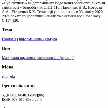
«Суб’єктність» як детермінанта подолання особистісної кризи
зайнятості у безробітних С.111-116. Параниця Н.В., Новосад
А.А., Тітаренко К.К. Тенденції усиновлення в Україні у 2020–
2024 роках: соціологічний аналіз та виклики воєнного часу
С.117-120.
Тема
Екологія
|
Інформаційна культура
Вид
Матеріали науково-практичної конференції
Мова
eng
|
ukr
Ідентифікатори
УДК 001.3-048.35:0/9](06)
ISBN 978-617-8680-27-5