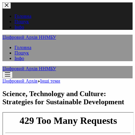
Перейти
до
вмісту
Головна
Пошук
Інфо
Цифровий Архів ННМБУ
Головна
Пошук
Інфо
Цифровий Архів ННМБУ
Цифровий Архів
Інші теми
Science, Technology and Culture:
Strategies for Sustainable Development