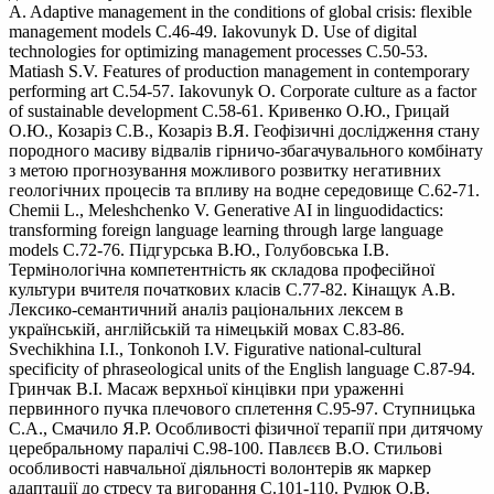
A. Adaptive management in the conditions of global crisis: flexible
management models С.46-49. Iakovunyk D. Use of digital
technologies for optimizing management processes С.50-53.
Matiash S.V. Features of production management in contemporary
performing art С.54-57. Iakovunyk O. Corporate culture as a factor
of sustainable development С.58-61. Кривенко О.Ю., Грицай
О.Ю., Козаріз С.В., Козаріз В.Я. Геофізичні дослідження стану
породного масиву відвалів гірничо-збагачувального комбінату
з метою прогнозування можливого розвитку негативних
геологічних процесів та впливу на водне середовище С.62-71.
Chemii L., Meleshchenko V. Generative AI in linguodidactics:
transforming foreign language learning through large language
models С.72-76. Підгурська В.Ю., Голубовська І.В.
Термінологічна компетентність як складова професійної
культури вчителя початкових класів С.77-82. Кінащук А.В.
Лексико-семантичний аналіз раціональних лексем в
українській, англійській та німецькій мовах С.83-86.
Svechikhina I.I., Tonkonoh I.V. Figurative national-cultural
specificity of phraseological units of the English language С.87-94.
Гринчак В.І. Масаж верхньої кінцівки при ураженні
первинного пучка плечового сплетення С.95-97. Ступницька
С.А., Смачило Я.Р. Особливості фізичної терапії при дитячому
церебральному паралічі С.98-100. Павлєєв В.О. Стильові
особливості навчальної діяльності волонтерів як маркер
адаптації до стресу та вигорання С.101-110. Рудюк О.В.