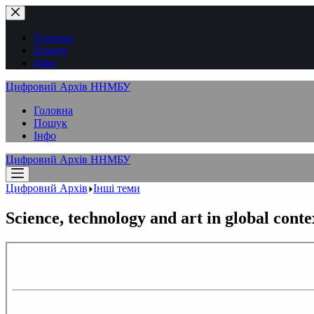
Перейти
до
вмісту
Головна
Пошук
Інфо
Цифровий Архів ННМБУ
Головна
Пошук
Інфо
Цифровий Архів ННМБУ
Цифровий Архів
Інші теми
Science, technology and art in global conte