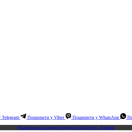
 Telegram
Поширити у Viber
Поширити у WhatsApp
По
Національна науова медична бібліотека України