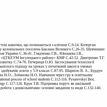
ттєві навички, що починаються з клітини С.9-14. Кочерган
ту колоніальних поселень Баклана Великого С.26-35. Шевчишин
ом України С.36-41. Глядченко Г.В., Юношева І.В.,
ЗПО «ЦТКЕУМ Інгулецького району» КМР С.42-52. Дмитренко Т.Г.
розвитку С.74-76. Печериця О.Ю. Застосування технології
льнісного підходу на уроках у початковій школі в умовах
добувачів освіти у 5-9 класах С.87-95. Шарніло В. А., Бурдун
ова Н.О., Лобанова Н.О. Навчання через гру в освітньому
onal process of school students С.112-116. Pysarevskyi Ihor,
l energy С.117-126. Крук Т.В. Підтримка поруч: як шкільний
обота з дошкільнятами: основні завдання та види С.132-140.