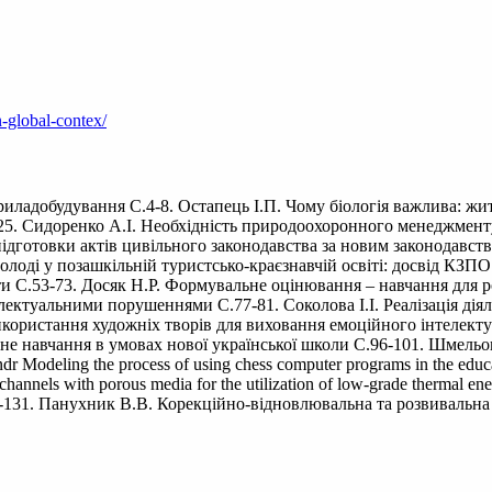
n-global-contex/
риладобудування С.4-8. Остапець І.П. Чому біологія важлива: жи
25. Сидоренко А.І. Необхідність природоохоронного менеджмен
 підготовки актів цивільного законодавства за новим законодавств
молоді у позашкільній туристсько-краєзнавчій освіті: досвід К
іти С.53-73. Досяк Н.Р. Формувальне оцінювання – навчання для 
електуальними порушеннями С.77-81. Соколова І.І. Реалізація дія
користання художніх творів для виховання емоційного інтелекту з
єктне навчання в умовах нової української школи С.96-101. Шмель
Modeling the process of using chess computer programs in the educati
r channels with porous media for the utilization of low-grade therma
131. Панухник В.В. Корекційно-відновлювальна та розвивальна р