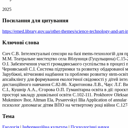
2025
Посилання для цитування
https://emed.library.gov.ua/other-themes/science-technology-and-art-i
Ключові слова
Сич С.В. Інтелектуальні сенсори на базі mems-технологій для п
М.М. Театральне мистецтво села Яблуниця (Гуцульщина) С.15-
О.І. Забезпечення участі громадянського суспільства в процесі
Чернявський С.І. Система підтримки та розвитку обдарованої 
Зарубіжні, вітчизняні надбання та проблеми розвитку stem-осв
апсайклінгу для формування екологічної свідомості у дітей інт
дистанційного навчання С.82-86. Харитонова Л.В., Чаус Л.Г. Ви
С.І., Кушнір А.А., Єгорова О.П. Гуманітарна освіта в дії: про
просторі закладу дошкільної освіти С.102-111. Prokhorov Oleksandr 
Mukminov Ihor, Altman Ela, Pysarevskyi Illia Application of annula
психолог допомагає дітям ВПО на четвертому році війни С.127-
Тема
Екологія
|
Інформаційна культура
|
Психологічні науки