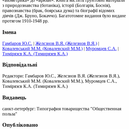
«Біометрика» до «Брюан». Книга містить ґрунтовні матеріали
з природознавства (ботаніка), історії (Болгарія, Боснія),
правознавства (брак, боярська дума) та біографії відомих
діячів (Дж. Бруно, Бокаччо). Багатотомне видання було видане
протягом 1910-1948 рр.
Імена
Гамбаров Ю.С.
|
Желєзнов В.Я. (Железнов В.Я.)
|
Ковалевський М.М. (Ковалевский М.М.)
|
Муромцев С.А.
|
Тимірязєв К.А. (Тимирязев К.А.)
Відповідальні
Редактори: Гамбаров Ю.С., Желєзнов В.Я. (Железнов В.Я.),
Ковалевський М.М. (Ковалевский М.М.), Муромцев С.А.,
Тимірязєв К.А. (Тимирязев К.А.)
Видавець
санкт-петербург: Типография товарищества "Общественная
польза"
Опубліковано